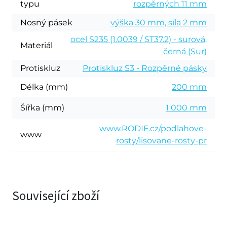
typu
rozpěrných 11 mm
Nosný pásek
výška 30 mm, síla 2 mm
ocel S235 (1.0039 / ST37.2) - surová,
Materiál
černá (Sur)
Protiskluz
Protiskluz S3 - Rozpěrné pásky
Délka (mm)
200 mm
Šířka (mm)
1 000 mm
www.RODIF.cz/podlahove-
www
rosty/lisovane-rosty-pr
Související zboží