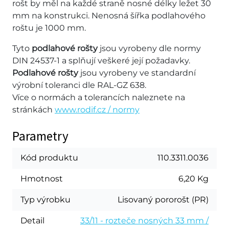
rošt by měl na každé straně nosné délky ležet 30
mm na konstrukci. Nenosná šířka podlahového
roštu je 1000 mm.
Tyto
podlahové rošty
jsou vyrobeny dle normy
DIN 24537-1 a splňují veškeré její požadavky.
Podlahové rošty
jsou vyrobeny ve standardní
výrobní toleranci dle RAL-GZ 638.
Více o normách a tolerancích naleznete na
stránkách
www.rodif.cz / normy
Parametry
Kód produktu
110.3311.0036
Hmotnost
6,20 Kg
Typ výrobku
Lisovaný pororošt (PR)
Detail
33/11 - rozteče nosných 33 mm /