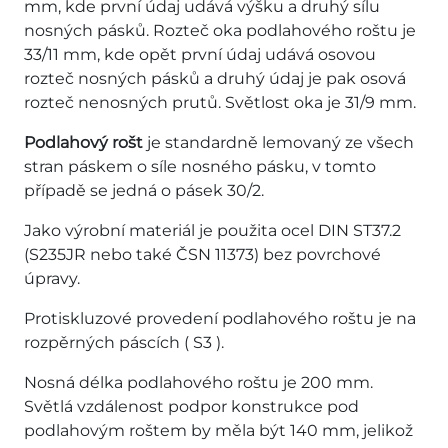
mm, kde první údaj udává výšku a druhý sílu
nosných pásků. Rozteč oka podlahového roštu je
33/11 mm, kde opět první údaj udává osovou
rozteč nosných pásků a druhý údaj je pak osová
rozteč nenosných prutů. Světlost oka je 31/9 mm.
Podlahový rošt
je standardně lemovaný ze všech
stran páskem o síle nosného pásku, v tomto
případě se jedná o pásek 30/2.
Jako výrobní materiál je použita ocel DIN ST37.2
(S235JR nebo také ČSN 11373) bez povrchové
úpravy.
Protiskluzové provedení podlahového roštu je na
rozpěrných páscích ( S3 ).
Nosná délka podlahového roštu je 200 mm.
Světlá vzdálenost podpor konstrukce pod
podlahovým roštem by měla být 140 mm, jelikož