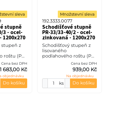
stevní sleva
Množstevní sleva
9
192.3333.0077
é stupně
Schodišťové stupně
/3 - ocel-
PR-33/33-40/2 - ocel-
- 1200x270
zinkovaná - 1200x270
 stupeň z
Schodišťový stupeň z
lisovaného
 roštu (PR),
podlahového roštu (PR),
eče nosných
33/33 - rozteče nosných
Cena bez DPH
Cena bez DPH
pěrných 11
33 mm / rozpěrných 33
1 683,00 Kč
939,00 Kč
0 mm, síla
mm, výška 40 mm, síla
a objednávku
Na objednávku
S235JR
2 mm, ocel S235JR
(ST37.2
Do košíku
Do košíku
ks