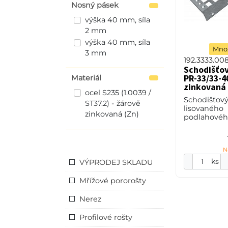
Nosný pásek
výška 40 mm, síla
2 mm
výška 40 mm, síla
Množ
3 mm
192.3333.00
Schodišťo
PR-33/33-40
Materiál
zinkovaná 
ocel S235 (1.0039 /
Schodišťový
ST37.2) - žárově
lisovaného
zinkovaná (Zn)
podlahového
33/33 - roz
33 mm / ro
mm, výška 4
N
3 mm, ocel 
(ST37.2
ks
VÝPRODEJ SKLADU
Mřížové pororošty
Nerez
Profilové rošty