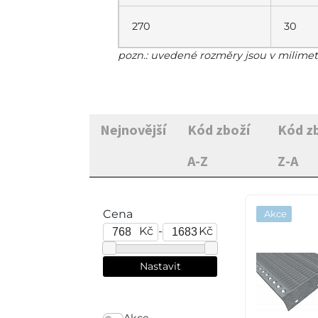
270
30
pozn.: uvedené rozměry jsou v milime
Nejnovější
Kód zboží
Kód z
A-Z
Z-A
Cena
Akce
Kč
-
Kč
Akce