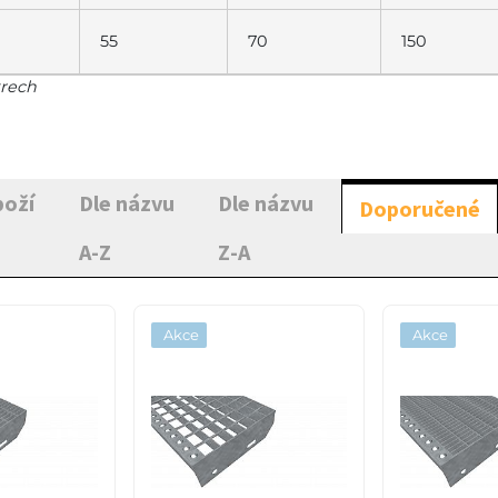
55
70
150
trech
boží
Dle názvu
Dle názvu
Doporučené
A-Z
Z-A
Akce
Akce