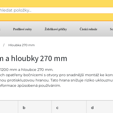
z
Profilové rošty
Žebříkové příčky
Čistící rohože
Sc
/
Hloubka 270 mm
m a hloubky 270 mm
e 1200 mm a hloubce 270 mm.
ách opatřeny bočnicemi s otvory pro snadnější montáž ke kons
u protiskluzovou hranou. Tato hrana snižuje riziko uklouznutí
 deformace způsobená používáním.
b
c
d