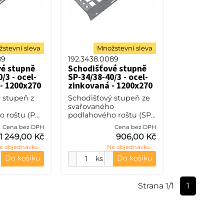
stevní sleva
Množstevní sleva
89
192.3438.0089
vé stupně
Schodišťové stupně
/3 - ocel-
SP-34/38-40/3 - ocel-
- 1200x270
zinkovaná - 1200x270
 stupeň z
Schodišťový stupeň ze
svařovaného
 roštu (PR),
podlahového roštu (SP),
teče nosných
34/38 - rozteče nosných
Cena bez DPH
Cena bez DPH
zpěrných 33
34 mm / rozpěrných 38
1 249,00 Kč
906,00 Kč
0 mm, síla
mm, výška 40 mm, síla
a objednávku
Na objednávku
S235JR
3 mm, ocel S235JR
(ST37.
Do košíku
Do košíku
ks
Strana 1/1
1