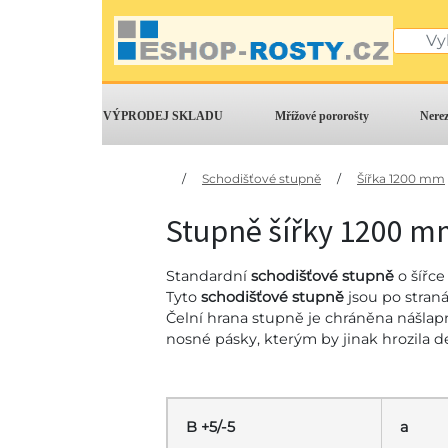
VÝPRODEJ SKLADU
Mřížové pororošty
Nere
/
Schodišťové stupně
/
Šířka 1200 mm
Stupně šířky 1200 m
Standardní
schodišťové stupně
o šířc
Tyto
schodišťové stupně
jsou po stran
Čelní hrana stupně je chráněna nášlapno
nosné pásky, kterým by jinak hrozila
B +5/-5
a