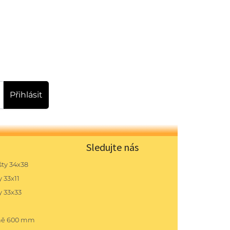
Přihlásit
Sledujte nás
ty 34x38
 33x11
y 33x33
pně 600 mm