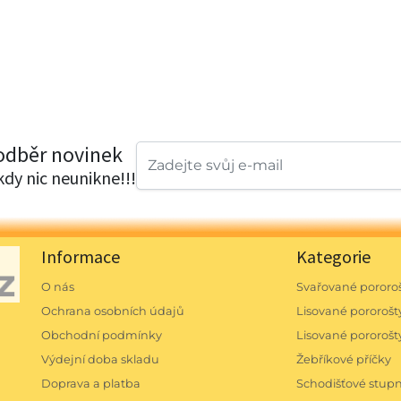
 odběr novinek
ikdy nic neunikne!!!
Informace
Kategorie
O nás
Svařované pororoš
Ochrana osobních údajů
Lisované pororošty
Obchodní podmínky
Lisované pororošt
Výdejní doba skladu
Žebříkové příčky
Doprava a platba
Schodišťové stu