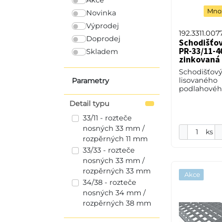
Množ
Novinka
Výprodej
192.3311.007
Doprodej
Schodišťo
PR-33/11-40
Skladem
zinkovaná 
Schodišťový
lisovaného
Parametry
podlahového
33/11 - rozt
Detail typu
33 mm / roz
mm, výška 4
33/11 - rozteče
2 mm, ocel 
nosných 33 mm /
(ST37.2
ks
rozpěrných 11 mm
33/33 - rozteče
nosných 33 mm /
rozpěrných 33 mm
Akce
34/38 - rozteče
nosných 34 mm /
rozpěrných 38 mm