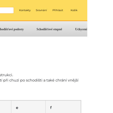
Kontakty
Srovnání
Přihlásit
Košík
hodišťové podesty
Schodišťové stupně
Uchycení
trukci.
 při chuzi po schodišti a také chrání vnější
e
f