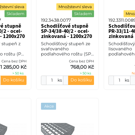
stevní sleva
Množstevní sleva
Skladem
Skladem
Množ
7
192.3438.0077
192.3311.008
vé stupně
Schodišťové stupně
Schodišťov
/2 - ocel-
SP-34/38-40/2 - ocel-
PR-33/11-40
- 1200x270
zinkovaná - 1200x270
zinkovaná 
 stupeň z
Schodišťový stupeň ze
Schodišťový
svařovaného
lisovaného
 roštu (PR),
podlahového roštu (SP),
podlahového
eče nosných
34/38 - rozteče nosných
33/11 - rozt
Cena bez DPH
Cena bez DPH
pěrných 11
34 mm / rozpěrných 38
33 mm / roz
1 285,00 Kč
768,00 Kč
0 mm, síla
mm, výška 40 mm, síla
mm, výška 4
> 50 ks
> 50 ks
N
S235JR
2 mm, ocel S235JR
3 mm, ocel 
(ST37.
(ST37.2
Do košíku
Do košíku
ks
ks
Akce