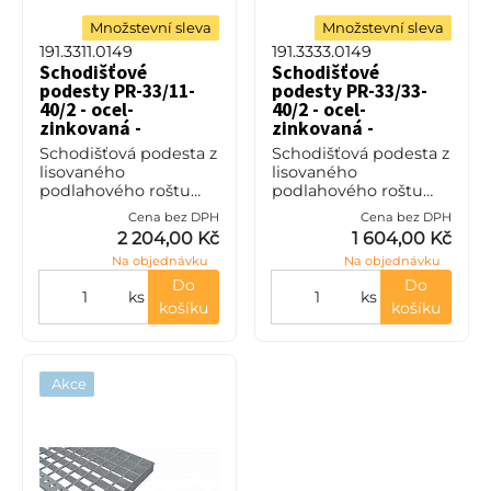
Množstevní sleva
Množstevní sleva
191.3311.0149
191.3333.0149
Schodišťové
Schodišťové
podesty PR-33/11-
podesty PR-33/33-
40/2 - ocel-
40/2 - ocel-
zinkovaná -
zinkovaná -
1100x750
1100x750
Schodišťová podesta z
Schodišťová podesta z
lisovaného
lisovaného
podlahového roštu
podlahového roštu
(PR), 33/11 - rozteče
(PR), 33/33 - rozteče
Cena bez DPH
Cena bez DPH
nosných 33 mm /
nosných 33 mm /
2 204,00 Kč
1 604,00 Kč
rozpěrných 11 mm,
rozpěrných 33 mm,
Na objednávku
Na objednávku
výška 40 mm, síla 2
výška 40 mm, síla 2
mm, ocel S235JR
mm, ocel S235JR
Do
Do
ks
ks
(ST37.2
(ST37.2
košíku
košíku
Akce