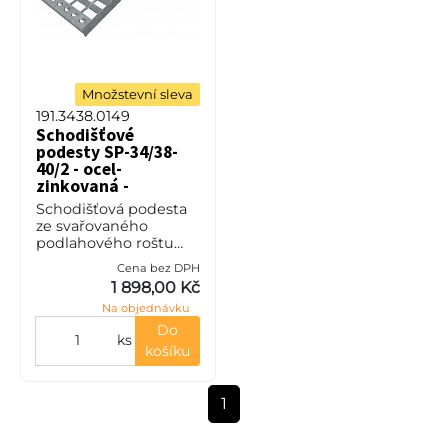
Množstevní sleva
191.3438.0149
Schodišťové
podesty SP-34/38-
40/2 - ocel-
zinkovaná -
1100x750
Schodišťová podesta
ze svařovaného
podlahového roštu
(SP), 34/38 - rozteče
Cena bez DPH
nosných 34 mm /
1 898,00 Kč
rozpěrných 38 mm,
Na objednávku
výška 40 mm, síla 2
mm, ocel S235JR (ST37
Do
ks
košíku
1