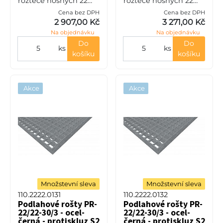
rozteče nosných 22
rozteče nosných 22
mm / rozpěrných 22
mm / rozpěrných 22
Cena bez DPH
Cena bez DPH
mm, výška 30 mm, síla
mm, výška 30 mm, síla
2 907,00 Kč
3 271,00 Kč
3 mm, ocel S235JR
3 mm, ocel S235JR
Na objednávku
Na objednávku
(ST37.2 nebo také ČSN
(ST37.2 nebo také ČSN
11373) bez p
11373) bez p
Do
Do
ks
ks
košíku
košíku
Akce
Akce
Množstevní sleva
Množstevní sleva
110.2222.0131
110.2222.0132
Podlahové rošty PR-
Podlahové rošty PR-
22/22-30/3 - ocel-
22/22-30/3 - ocel-
černá - protiskluz S2
černá - protiskluz S2