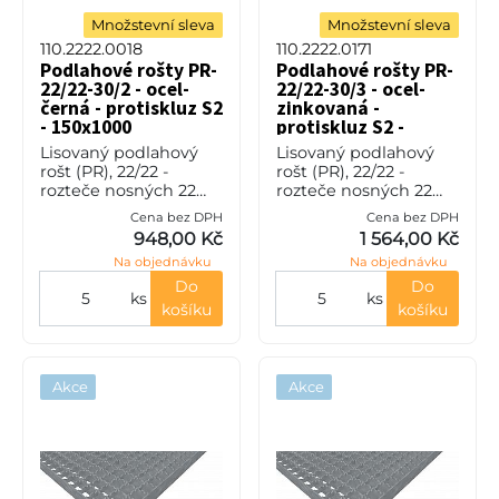
Množstevní sleva
Množstevní sleva
110.2222.0018
110.2222.0171
Podlahové rošty PR-
Podlahové rošty PR-
22/22-30/2 - ocel-
22/22-30/3 - ocel-
černá - protiskluz S2
zinkovaná -
- 150x1000
protiskluz S2 -
150x1000
Lisovaný podlahový
Lisovaný podlahový
rošt (PR), 22/22 -
rošt (PR), 22/22 -
rozteče nosných 22
rozteče nosných 22
mm / rozpěrných 22
mm / rozpěrných 22
Cena bez DPH
Cena bez DPH
mm, výška 30 mm, síla
mm, výška 30 mm, síla
948,00 Kč
1 564,00 Kč
2 mm, ocel S235JR
3 mm, ocel S235JR
Na objednávku
Na objednávku
(ST37.2 nebo také ČSN
(ST37.2 nebo také ČSN
11373) bez p
11373) v pov
Do
Do
ks
ks
košíku
košíku
Akce
Akce