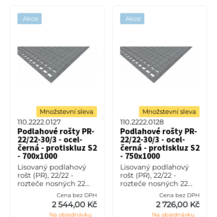
Akce
Akce
Množstevní sleva
Množstevní sleva
110.2222.0127
110.2222.0128
Podlahové rošty PR-
Podlahové rošty PR-
22/22-30/3 - ocel-
22/22-30/3 - ocel-
černá - protiskluz S2
černá - protiskluz S2
- 700x1000
- 750x1000
Lisovaný podlahový
Lisovaný podlahový
rošt (PR), 22/22 -
rošt (PR), 22/22 -
rozteče nosných 22
rozteče nosných 22
mm / rozpěrných 22
mm / rozpěrných 22
Cena bez DPH
Cena bez DPH
mm, výška 30 mm, síla
mm, výška 30 mm, síla
2 544,00 Kč
2 726,00 Kč
3 mm, ocel S235JR
3 mm, ocel S235JR
Na objednávku
Na objednávku
(ST37.2 nebo také ČSN
(ST37.2 nebo také ČSN