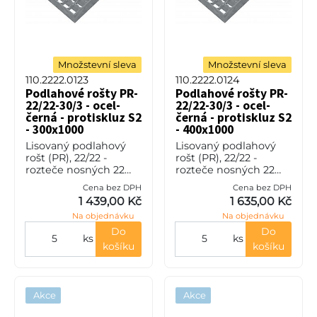
Množstevní sleva
Množstevní sleva
110.2222.0123
110.2222.0124
Podlahové rošty PR-
Podlahové rošty PR-
22/22-30/3 - ocel-
22/22-30/3 - ocel-
černá - protiskluz S2
černá - protiskluz S2
- 300x1000
- 400x1000
Lisovaný podlahový
Lisovaný podlahový
rošt (PR), 22/22 -
rošt (PR), 22/22 -
rozteče nosných 22
rozteče nosných 22
mm / rozpěrných 22
mm / rozpěrných 22
Cena bez DPH
Cena bez DPH
mm, výška 30 mm, síla
mm, výška 30 mm, síla
1 439,00 Kč
1 635,00 Kč
3 mm, ocel S235JR
3 mm, ocel S235JR
Na objednávku
Na objednávku
(ST37.2 nebo také ČSN
(ST37.2 nebo také ČSN
11373) bez p
11373) bez p
Do
Do
ks
ks
košíku
košíku
Akce
Akce