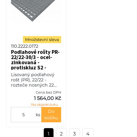
Množstevní sleva
110.2222.0172
Podlahové rošty PR-
22/22-30/3 - ocel-
zinkovaná -
protiskluz S2 -
200x1000
Lisovaný podlahový
rošt (PR), 22/22 -
rozteče nosných 22
mm / rozpěrných 22
Cena bez DPH
mm, výška 30 mm, síla
1 564,00 Kč
3 mm, ocel S235JR
Na objednávku
(ST37.2 nebo také ČSN
11373) v pov
Do
ks
košíku
1
2
3
4