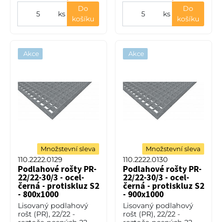
11373) bez p
11373) bez p
Do
Do
ks
ks
košíku
košíku
Akce
Akce
Množstevní sleva
Množstevní sleva
110.2222.0129
110.2222.0130
Podlahové rošty PR-
Podlahové rošty PR-
22/22-30/3 - ocel-
22/22-30/3 - ocel-
černá - protiskluz S2
černá - protiskluz S2
- 800x1000
- 900x1000
Lisovaný podlahový
Lisovaný podlahový
rošt (PR), 22/22 -
rošt (PR), 22/22 -