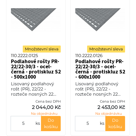
Množstevní sleva
Množstevní sleva
110.2222.0125
110.2222.0126
Podlahové rošty PR-
Podlahové rošty PR-
22/22-30/3 - ocel-
22/22-30/3 - ocel-
černá - protiskluz S2
černá - protiskluz S2
- 500x1000
- 600x1000
Lisovaný podlahový
Lisovaný podlahový
rošt (PR), 22/22 -
rošt (PR), 22/22 -
rozteče nosných 22
rozteče nosných 22
mm / rozpěrných 22
mm / rozpěrných 22
Cena bez DPH
Cena bez DPH
mm, výška 30 mm, síla
mm, výška 30 mm, síla
2 044,00 Kč
2 453,00 Kč
3 mm, ocel S235JR
3 mm, ocel S235JR
Na objednávku
Na objednávku
(ST37.2 nebo také ČSN
(ST37.2 nebo také ČSN
11373) bez p
11373) bez p
Do
Do
ks
ks
košíku
košíku