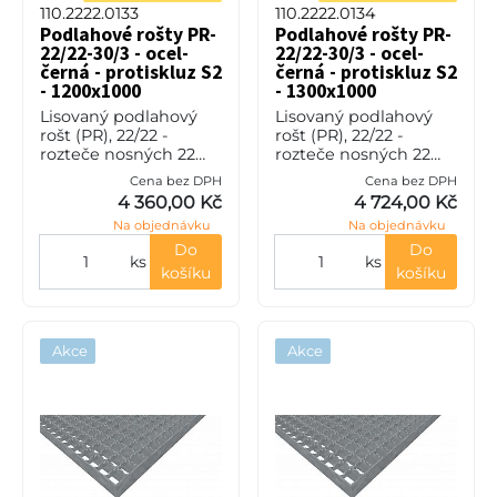
110.2222.0133
110.2222.0134
Podlahové rošty PR-
Podlahové rošty PR-
22/22-30/3 - ocel-
22/22-30/3 - ocel-
černá - protiskluz S2
černá - protiskluz S2
- 1200x1000
- 1300x1000
Lisovaný podlahový
Lisovaný podlahový
rošt (PR), 22/22 -
rošt (PR), 22/22 -
rozteče nosných 22
rozteče nosných 22
mm / rozpěrných 22
mm / rozpěrných 22
Cena bez DPH
Cena bez DPH
mm, výška 30 mm, síla
mm, výška 30 mm, síla
4 360,00 Kč
4 724,00 Kč
3 mm, ocel S235JR
3 mm, ocel S235JR
Na objednávku
Na objednávku
(ST37.2 nebo také ČSN
(ST37.2 nebo také ČSN
11373) bez p
11373) bez p
Do
Do
ks
ks
košíku
košíku
Akce
Akce