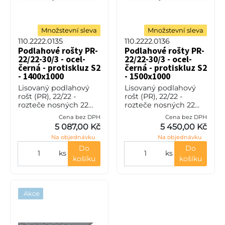
Množstevní sleva
Množstevní sleva
110.2222.0135
110.2222.0136
Podlahové rošty PR-
Podlahové rošty PR-
22/22-30/3 - ocel-
22/22-30/3 - ocel-
černá - protiskluz S2
černá - protiskluz S2
- 1400x1000
- 1500x1000
Lisovaný podlahový
Lisovaný podlahový
rošt (PR), 22/22 -
rošt (PR), 22/22 -
rozteče nosných 22
rozteče nosných 22
mm / rozpěrných 22
mm / rozpěrných 22
Cena bez DPH
Cena bez DPH
mm, výška 30 mm, síla
mm, výška 30 mm, síla
5 087,00 Kč
5 450,00 Kč
3 mm, ocel S235JR
3 mm, ocel S235JR
Na objednávku
Na objednávku
(ST37.2 nebo také ČSN
(ST37.2 nebo také ČSN
11373) bez p
11373) bez p
Do
Do
ks
ks
košíku
košíku
Akce