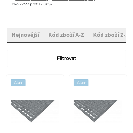
oko 22/22 protiskluz S2
Nejnovější
Kód zboží A-Z
Kód zboží Z-A
Filtrovat
Akce
Akce