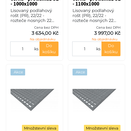
- 1000x1000
- 1100x1000
Lisovaný podlahový
Lisovaný podlahový
rošt (PR), 22/22 -
rošt (PR), 22/22 -
rozteče nosných 22
rozteče nosných 22
mm / rozpěrných 22
mm / rozpěrných 22
Cena bez DPH
Cena bez DPH
mm, výška 30 mm, síla
mm, výška 30 mm, síla
3 634,00 Kč
3 997,00 Kč
3 mm, ocel S235JR
3 mm, ocel S235JR
Na objednávku
Na objednávku
(ST37.2 nebo také ČSN
(ST37.2 nebo také ČSN
11373) bez p
11373) bez p
Do
Do
ks
ks
košíku
košíku
Akce
Akce
Množstevní sleva
Množstevní sleva