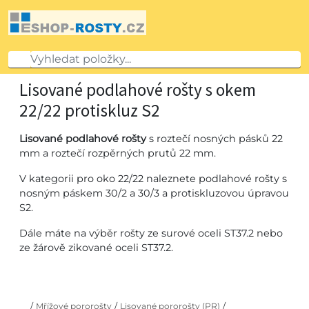
Lisované podlahové rošty s okem
22/22 protiskluz S2
Lisované podlahové rošty
s roztečí nosných pásků 22
mm a roztečí rozpěrných prutů 22 mm.
V kategorii pro oko 22/22 naleznete podlahové rošty s
nosným páskem 30/2 a 30/3 a protiskluzovou úpravou
S2.
Dále máte na výběr rošty ze surové oceli ST37.2 nebo
ze žárově zikované oceli ST37.2.
/
Mřížové pororošty
/
Lisované pororošty (PR)
/