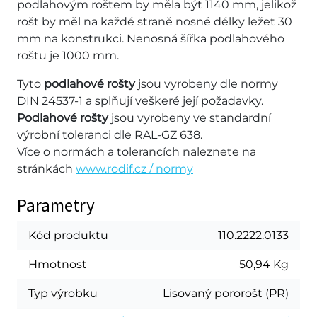
podlahovým roštem by měla být 1140 mm, jelikož
rošt by měl na každé straně nosné délky ležet 30
mm na konstrukci. Nenosná šířka podlahového
roštu je 1000 mm.
Tyto
podlahové rošty
jsou vyrobeny dle normy
DIN 24537-1 a splňují veškeré její požadavky.
Podlahové rošty
jsou vyrobeny ve standardní
výrobní toleranci dle RAL-GZ 638.
Více o normách a tolerancích naleznete na
stránkách
www.rodif.cz / normy
Parametry
Kód produktu
110.2222.0133
Hmotnost
50,94 Kg
Typ výrobku
Lisovaný pororošt (PR)