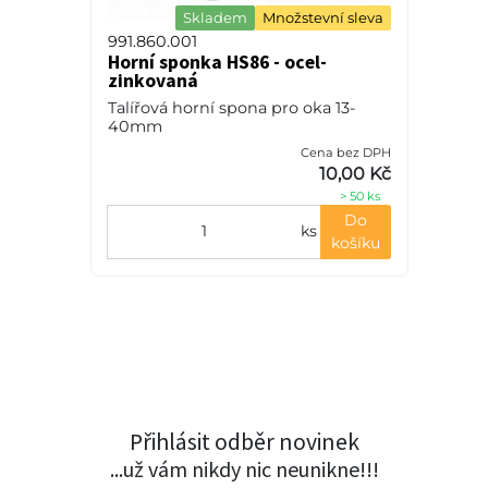
Skladem
Množstevní sleva
991.860.001
Horní sponka HS86 - ocel-
zinkovaná
Talířová horní spona pro oka 13-
40mm
Cena bez DPH
10,00 Kč
> 50 ks
Do
ks
košíku
Přihlásit odběr novinek
...už vám nikdy nic neunikne!!!