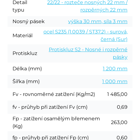
Detail
22/22 - rozteče nosných 22 mm /
typu
rozpěrných 22 mm
Nosný pásek
výška 30 mm, síla 3 mm
ocel S235 (1.0039 / ST37.2) - surová,
Materiál
černá (Sur)
Protiskluz S2 - Nosné i rozpěrné
Protiskluz
pásky
Délka (mm)
1 200 mm
Šířka (mm)
1 000 mm
Fv - rovnoměrné zatížení (Kg/m2)
1 485,00
fv - průhyb při zatížení Fv (cm)
0,69
Fp - zatížení osamělým břemenem
263,00
(Kg)
fp - průhyb při zatížení Fp (cm)
0,60