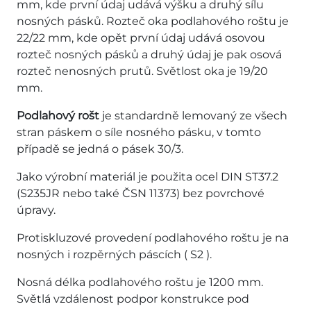
mm, kde první údaj udává výšku a druhý sílu
nosných pásků. Rozteč oka podlahového roštu je
22/22 mm, kde opět první údaj udává osovou
rozteč nosných pásků a druhý údaj je pak osová
rozteč nenosných prutů. Světlost oka je 19/20
mm.
Podlahový rošt
je standardně lemovaný ze všech
stran páskem o síle nosného pásku, v tomto
případě se jedná o pásek 30/3.
Jako výrobní materiál je použita ocel DIN ST37.2
(S235JR nebo také ČSN 11373) bez povrchové
úpravy.
Protiskluzové provedení podlahového roštu je na
nosných i rozpěrných páscích ( S2 ).
Nosná délka podlahového roštu je 1200 mm.
Světlá vzdálenost podpor konstrukce pod