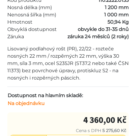
Kód produktu
110.2222.0133
Nosná délka (mm)
1 200 mm
Nenosná šířka (mm)
1 000 mm
Hmotnost
50,94 Kg
Obvyklá dostupnost
obvykle do 31-35 dnů
Záruka
záruka 24 měsíců (2 roky)
Lisovaný podlahový rošt (PR), 22/22 - rozteče
nosných 22 mm / rozpěrných 22 mm, výška 30
mm, síla 3 mm, ocel S235JR (ST37.2 nebo také ČSN
11373) bez povrchové úpravy, protiskluz S2 - na
nosných i rozpěrných páscích.
Dostupnost na hlavním skladě:
Na objednávku
4 360,00 Kč
Cena s DPH
5 275,60 Kč