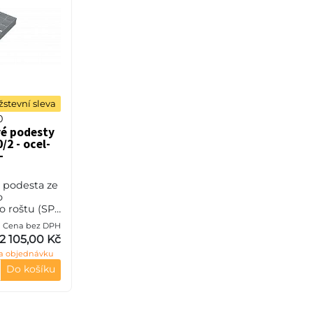
stevní sleva
0
é podesty
/2 - ocel-
-
 podesta ze
o
 roštu (SP),
teče nosných
Cena bez DPH
zpěrných 38
2 105,00 Kč
0 mm, síla
a objednávku
S235JR (ST37
Do košíku