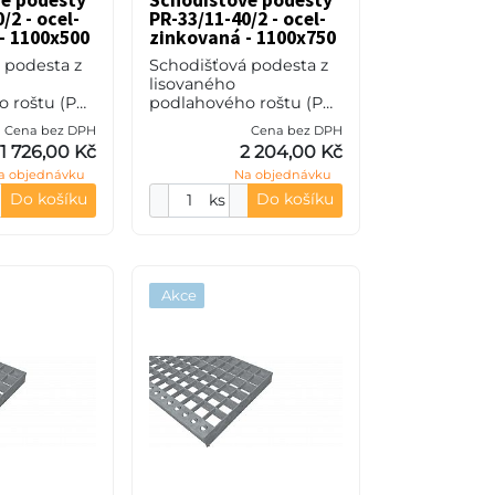
é podesty
Schodišťové podesty
/2 - ocel-
PR-33/11-40/2 - ocel-
- 1100x500
zinkovaná - 1100x750
 podesta z
Schodišťová podesta z
lisovaného
 roštu (PR),
podlahového roštu (PR),
eče nosných
33/11 - rozteče nosných
Cena bez DPH
Cena bez DPH
pěrných 11
33 mm / rozpěrných 11
1 726,00 Kč
2 204,00 Kč
0 mm, síla
mm, výška 40 mm, síla
a objednávku
Na objednávku
S235JR
2 mm, ocel S235JR
(ST37.2
Do košíku
Do košíku
ks
Akce