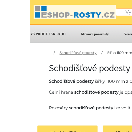
VÝPRODEJ SKLADU
Mřížové pororošty
Nere
/
Schodišťové podesty
/
Šířka 1100 m
Schodišťové podesty
Schodišťové podesty
šířky 1100 mm z p
Čelní hrana
schodišťové podesty
je opa
Rozměry
schodišťové podesty
lze voli