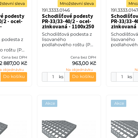
stevní sleva
Množstevní sleva
Množ
191.3333.0146
191.3333.014
vé podesty
Schodišťové podesty
Schodišťov
/2 - ocel-
PR-33/33-40/2 - ocel-
PR-33/33-40
-
zinkovaná - 1100x250
zinkovaná 
Schodišťová podesta z
Schodišťová
 podesta z
lisovaného
lisovaného
podlahového roštu (PR),
podlahového
 roštu (PR),
33/33 - rozteče nosných
33/33 - roz
eče nosných
33 mm / rozpěrných 33
33 mm / roz
Cena bez DPH
Cena bez DPH
pěrných 11
mm, výška 40 mm, síla
mm, výška 4
2 887,00 Kč
963,00 Kč
0 mm, síla
2 mm, ocel S235JR
2 mm, ocel 
a objednávku
Na objednávku
N
S235JR
(ST37.2
(ST37.2
Do košíku
Do košíku
ks
ks
Akce
Akce