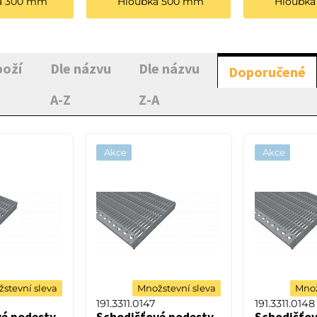
a 300 mm
Hloubka 500 mm
Hloubk
boží
Dle názvu
Dle názvu
Doporučené
A-Z
Z-A
Akce
Akce
stevní sleva
Množstevní sleva
Množ
191.3311.0147
191.3311.0148