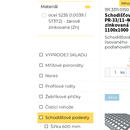
Množ
Materiál
191.3311.0150
Schodišťo
ocel S235 (1.0039 /
PR-33/11-40
ST37.2) - žárově
zinkovaná 
zinkovaná (Zn)
1100x1000
Schodišťová
lisovaného
podlahového
33/11 - rozt
VÝPRODEJ SKLADU
33 mm / roz
mm, výška 4
Mřížové pororošty
N
2 mm, ocel 
(ST37.2
ks
Nerez
Profilové rošty
Žebříkové příčky
Akce
Čistící rohože
Schodišťové podesty
Šířka 600 mm