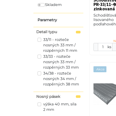
Schodišťo
PR-33/11-40
Skladem
zinkovaná 
Schodišťová
lisovaného
Parametry
podlahového
33/11 - rozt
Detail typu
33 mm / roz
mm, výška 4
33/11 - rozteče
N
2 mm, ocel 
nosných 33 mm /
(ST37.2
ks
rozpěrných 11 mm
33/33 - rozteče
nosných 33 mm /
rozpěrných 33 mm
Akce
34/38 - rozteče
nosných 34 mm /
rozpěrných 38 mm
Nosný pásek
výška 40 mm, síla
2 mm