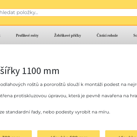
z
Profilové rošty
Žebříkové příčky
Čistící rohože
Sc
m
 šířky 1100 mm
odlahových roštů a pororoštů slouží k montáži podest na nejr
třena protiskluzovou úpravou, která je pevně navařena na hra
t ze standardní řady, nebo podesty vyrobit na míru.