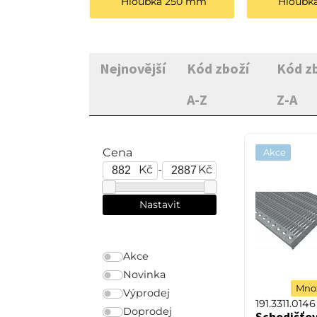
Hloubka 250 mm
Hloubk
Nejnovější
Kód zboží
Kód z
A-Z
Z-A
Cena
Akce
Kč
-
Kč
Akce
Novinka
Množ
Výprodej
191.3311.0146
Doprodej