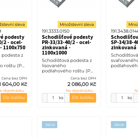
stevní sleva
Množstevní sleva
Množ
9
191.3333.0150
191.3438.014
vé podesty
Schodišťové podesty
Schodišťov
/2 - ocel-
PR-33/33-40/2 - ocel-
SP-34/38-40
- 1100x750
zinkovaná -
zinkovaná 
1100x1000
 podesta z
Schodišťová
Schodišťová podesta z
svařovanéh
 roštu (PR),
lisovaného
podlahového
teče nosných
podlahového roštu (PR),
34/38 - roz
zpěrných 33
33/33 - rozteče nosných
34 mm / ro
Cena bez DPH
Cena bez DPH
0 mm, síla
33 mm / rozpěrných 33
mm, výška 4
1 604,00 Kč
2 086,00 Kč
S235JR
mm, výška 40 mm, síla
2 mm, ocel 
a objednávku
Na objednávku
N
2 mm, ocel S235JR
(ST37.2
Do košíku
Do košíku
ks
ks
Akce
Akce