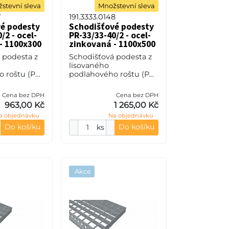
stevní sleva
Množstevní sleva
7
191.3333.0148
é podesty
Schodišťové podesty
/2 - ocel-
PR-33/33-40/2 - ocel-
- 1100x300
zinkovaná - 1100x500
 podesta z
Schodišťová podesta z
lisovaného
 roštu (PR),
podlahového roštu (PR),
teče nosných
33/33 - rozteče nosných
pěrných 33
33 mm / rozpěrných 33
Cena bez DPH
Cena bez DPH
0 mm, síla
mm, výška 40 mm, síla
963,00 Kč
1 265,00 Kč
S235JR
2 mm, ocel S235JR
a objednávku
Na objednávku
(ST37.2
Do košíku
Do košíku
ks
Akce