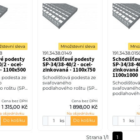
stevní sleva
Množstevní sleva
Množ
8
191.3438.0149
191.3438.015
vé podesty
Schodišťové podesty
Schodišťov
/2 - ocel-
SP-34/38-40/2 - ocel-
SP-34/38-40
- 1100x500
zinkovaná - 1100x750
zinkovaná 
1100x1000
 podesta ze
Schodišťová podesta ze
o
svařovaného
Schodišťová
 roštu (SP),
podlahového roštu (SP),
svařovanéh
teče nosných
34/38 - rozteče nosných
podlahového
zpěrných 38
34 mm / rozpěrných 38
34/38 - roz
Cena bez DPH
Cena bez DPH
0 mm, síla
mm, výška 40 mm, síla
34 mm / ro
1 315,00 Kč
1 898,00 Kč
S235JR (ST37
2 mm, ocel S235JR (ST37
mm, výška 4
a objednávku
Na objednávku
N
2 mm, ocel 
Do košíku
Do košíku
ks
ks
Strana 1/1
1