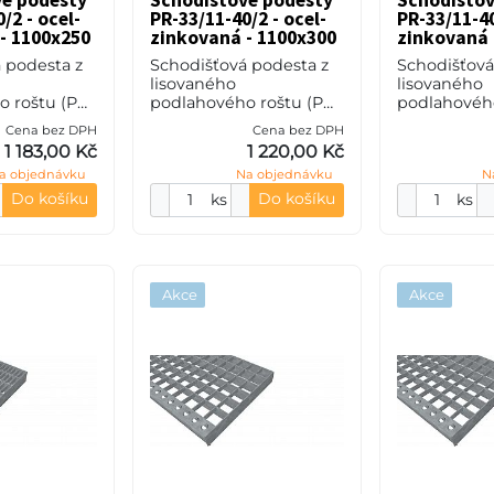
vé podesty
Schodišťové podesty
Schodišťov
/2 - ocel-
PR-33/11-40/2 - ocel-
PR-33/11-40
- 1100x250
zinkovaná - 1100x300
zinkovaná 
 podesta z
Schodišťová podesta z
Schodišťová
lisovaného
lisovaného
 roštu (PR),
podlahového roštu (PR),
podlahového
eče nosných
33/11 - rozteče nosných
33/11 - rozt
Cena bez DPH
Cena bez DPH
pěrných 11
33 mm / rozpěrných 11
33 mm / roz
1 183,00 Kč
1 220,00 Kč
0 mm, síla
mm, výška 40 mm, síla
mm, výška 4
a objednávku
Na objednávku
N
S235JR
2 mm, ocel S235JR
2 mm, ocel 
(ST37.2
(ST37.2
Do košíku
Do košíku
ks
ks
Akce
Akce