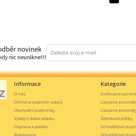
 odběr novinek
ikdy nic neunikne!!!
Informace
Kategorie
O nás
Svařované pororoš
Ochrana osobních údajů
Lisované pororošty
Obchodní podmínky
Lisované pororošt
Výdejní doba skladu
Žebříkové příčky
Doprava a platba
Schodišťové stu
Reklamace
Schodišťové stu