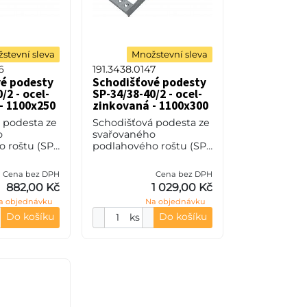
stevní sleva
Množstevní sleva
6
191.3438.0147
é podesty
Schodišťové podesty
/2 - ocel-
SP-34/38-40/2 - ocel-
- 1100x250
zinkovaná - 1100x300
 podesta ze
Schodišťová podesta ze
o
svařovaného
 roštu (SP),
podlahového roštu (SP),
teče nosných
34/38 - rozteče nosných
zpěrných 38
34 mm / rozpěrných 38
Cena bez DPH
Cena bez DPH
0 mm, síla
mm, výška 40 mm, síla
882,00 Kč
1 029,00 Kč
S235JR (ST37
2 mm, ocel S235JR (ST37
a objednávku
Na objednávku
Do košíku
Do košíku
ks