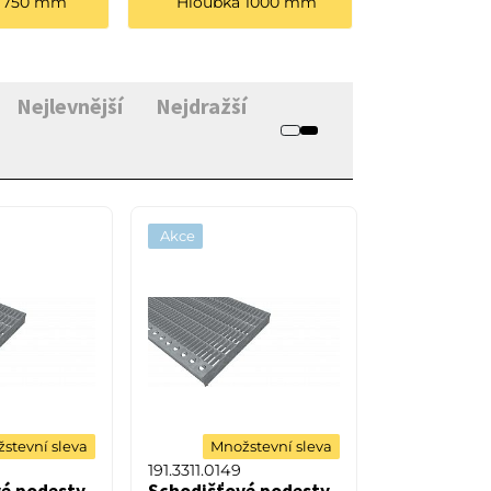
a 750 mm
Hloubka 1000 mm
Nejlevnější
Nejdražší
Akce
stevní sleva
Množstevní sleva
191.3311.0149