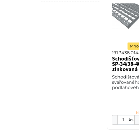
Množ
191.3438.014
Schodišťo
SP-34/38-40
zinkovaná 
Schodišťová
svařovanéh
podlahového
34/38 - roz
34 mm / ro
mm, výška 4
2 mm, ocel 
N
ks