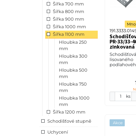
Šířka 700 mm
Šířka 800 mm
Šířka 900 mm
Množ
Šířka 1000 mm
191.3333.014
Šířka 1100 mm
Schodišťo
PR-33/33-40
Hloubka 250
zinkovaná 
mm
Schodišťová
Hloubka 300
lisovaného
mm
podlahového
33/33 - roz
Hloubka 500
33 mm / ro
mm
mm, výška 4
Hloubka 750
2 mm, ocel 
N
(ST37.2
mm
ks
Hloubka 1000
mm
Šířka 1200 mm
Schodišťové stupně
Akce
Uchycení