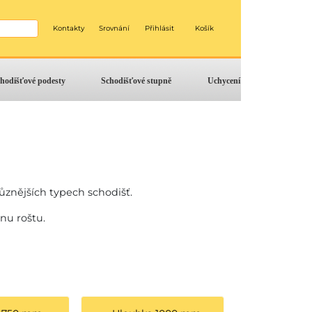
Kontakty
Srovnání
Přihlásit
Košík
hodišťové podesty
Schodišťové stupně
Uchycení
ůznějších typech schodišť.
nu roštu.