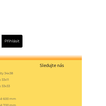
Přihlásit
Sledujte nás
ty 34x38
 33x11
y 33x33
pně 600 mm
pně 700 mm