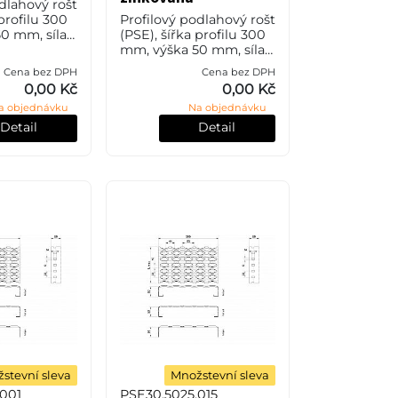
dlahový rošt
 profilu 300
Profilový podlahový rošt
0 mm, síla 2
(PSE), šířka profilu 300
35JR (ST37.2
mm, výška 50 mm, síla 2
SN 11373)
mm, ocel S235JR (ST37.2
Cena bez DPH
Cena bez DPH
vé úpravy.
nebo také ČSN 11373) v
0,00 Kč
0,00 Kč
povrchové úpravě
a objednávku
Na objednávku
žárovým zink
Detail
Detail
stevní sleva
Množstevní sleva
001
PSE30.5025.015