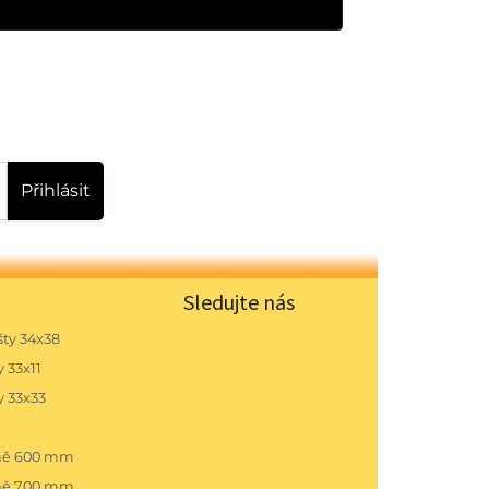
Přihlásit
Sledujte nás
ty 34x38
 33x11
y 33x33
pně 600 mm
pně 700 mm