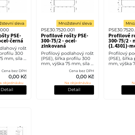
stevní sleva
Množstevní sleva
Množ
.000
PSE30.7520.001
PSE30.7520.
ošty PSE-
Profilové rošty PSE-
Profilové r
ocel-černá
300-75/2 - ocel-
300-75/2 - 
zinkovaná
(1.4301)-m
odlahový rošt
 profilu 300
Profilový podlahový rošt
Profilový po
5 mm, síla 2
(PSE), šířka profilu 300
(PSE), šířka
35JR (ST37.2
mm, výška 75 mm, síla 2
mm, výška 7
SN 11373)
mm, ocel S235JR (ST37.2
mm, nerezo
Cena bez DPH
Cena bez DPH
vé úpravy.
nebo také ČSN 11373) v
(1.4301, AISI
0,00 Kč
0,00 Kč
povrchové úpravě
povrchové 
a objednávku
Na objednávku
N
žárovým zink
mořením.
Detail
Detail