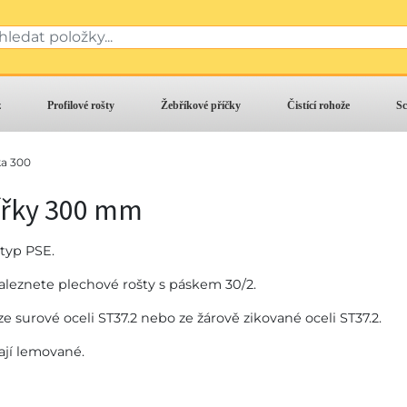
z
Profilové rošty
Žebříkové příčky
Čistící rohože
Sc
ka 300
šířky 300 mm
typ PSE.
aleznete plechové rošty s páskem 30/2.
e surové oceli ST37.2 nebo ze žárově zikované oceli ST37.2.
jí lemované.