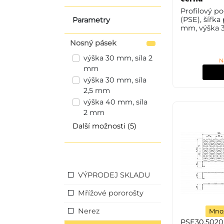
Profilový p
(PSE), šířka
Parametry
mm, výška 3
1,5 mm, oce
Nosný pásek
(ST37.2 neb
11373) bez 
výška 30 mm, síla 2
N
úpravy.
mm
výška 30 mm, síla
2,5 mm
výška 40 mm, síla
2 mm
Další možnosti (5)
VÝPRODEJ SKLADU
Mřížové pororošty
Nerez
Množ
PSE30.5020