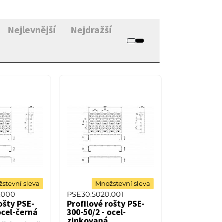
Nejlevnější
Nejdražší
stevní sleva
Množstevní sleva
.000
PSE30.5020.001
ošty PSE-
Profilové rošty PSE-
ocel-černá
300-50/2 - ocel-
zinkovaná