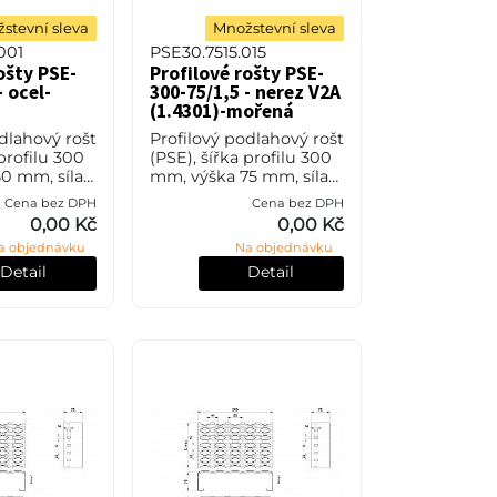
stevní sleva
Množstevní sleva
001
PSE30.7515.015
ošty PSE-
Profilové rošty PSE-
- ocel-
300-75/1,5 - nerez V2A
(1.4301)-mořená
dlahový rošt
Profilový podlahový rošt
 profilu 300
(PSE), šířka profilu 300
0 mm, síla
mm, výška 75 mm, síla
l S235JR
1,5 mm, nerezová ocel
Cena bez DPH
Cena bez DPH
o také ČSN
V2A (1.4301, AISI 304) v
0,00 Kč
0,00 Kč
rchové
povrchové úpravě
a objednávku
Na objednávku
vým zi
mořením.
Detail
Detail