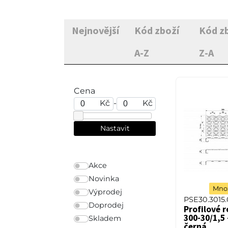
Nejnovější
Kód zboží
Kód z
A-Z
Z-A
Cena
Kč
-
Kč
Akce
Novinka
Množ
Výprodej
PSE30.3015
Doprodej
Profilové r
300-30/1,5 
Skladem
černá