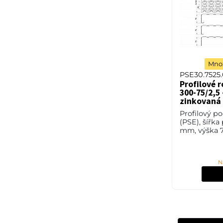
Množ
PSE30.7525.
Profilové r
300-75/2,5 
zinkovaná
Profilový p
(PSE), šířka
mm, výška 7
2,5 mm, oce
(ST37.2 neb
11373) v po
N
úpravě žáro