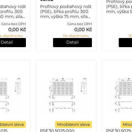
Profilový po
odlahový rošt
Profilový podlahový rošt
(PSE), šířka
 profilu 300
(PSE), šířka profilu 300
mm, výška 5
0 mm, síla
mm, výška 75 mm, síla
mm, ocel S2
l S235JR
1,5 mm, ocel S235JR
nebo také Č
Cena bez DPH
Cena bez DPH
o také ČSN
(ST37.2 nebo také ČSN
bez povrcho
0,00 Kč
0,00 Kč
povrchové
11373) bez povrchové
a objednávku
Na objednávku
N
úpravy.
Detail
Detail
stevní sleva
Množstevní sleva
Množ
.015
PSE30.5025.000
PSE30.5025.