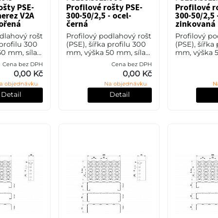
ošty PSE-
Profilové rošty PSE-
Profilové r
nerez V2A
300-50/2,5 - ocel-
300-50/2,5 
ořená
černá
zinkovaná
odlahový rošt
Profilový podlahový rošt
Profilový po
 profilu 300
(PSE), šířka profilu 300
(PSE), šířka
0 mm, síla 2
mm, výška 50 mm, síla
mm, výška 5
vá ocel V2A
2,5 mm, ocel S235JR
2,5 mm, oce
Cena bez DPH
Cena bez DPH
 304) v
(ST37.2 nebo také ČSN
(ST37.2 neb
0,00 Kč
0,00 Kč
úpravě
11373) bez povrchové
11373) v pov
a objednávku
Na objednávku
N
úpravy.
úpravě žáro
Detail
Detail