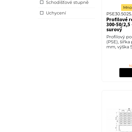
Schodišťové stupně
Množ
Uchycení
PSE30.5025
Profilové r
300-50/2,5 
surový
Profilový p
(PSE), šířka
mm, výška 5
2,5 mm, hli
povrchové ú
N