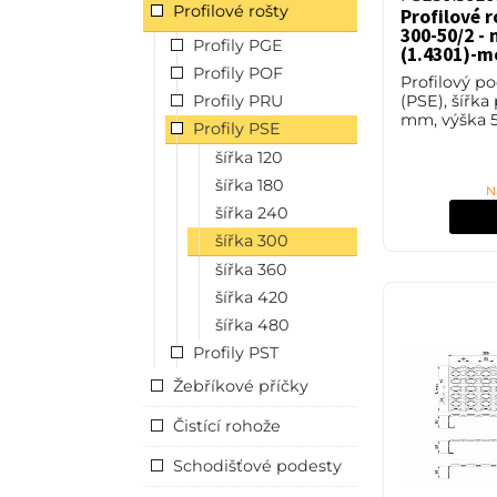
Profilové rošty
Profilové r
300-50/2 - 
Profily PGE
(1.4301)-m
Profily POF
Profilový p
Profily PRU
(PSE), šířka
mm, výška 5
Profily PSE
mm, nerezo
šířka 120
(1.4301, AISI
povrchové 
šířka 180
N
mořením.
šířka 240
šířka 300
šířka 360
šířka 420
šířka 480
Profily PST
Žebříkové příčky
Čistící rohože
Schodišťové podesty