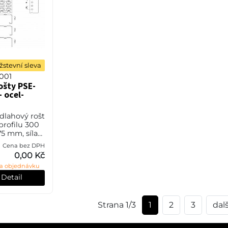
stevní sleva
001
ošty PSE-
- ocel-
odlahový rošt
 profilu 300
5 mm, síla
l S235JR
Cena bez DPH
o také ČSN
0,00 Kč
vrchové
a objednávku
vým zi
Detail
Strana 1/3
1
2
3
dalš