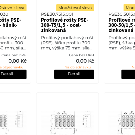
stevní sleva
Množstevní sleva
Množ
.030
PSE30.7515.001
PSE30.5015.
ošty PSE-
Profilové rošty PSE-
Profilové r
- hliník-
300-75/1,5 - ocel-
300-50/1,5 
zinkovaná
zinkovaná
odlahový rošt
Profilový podlahový rošt
Profilový po
 profilu 300
(PSE), šířka profilu 300
(PSE), šířka
0 mm, síla
mm, výška 75 mm, síla
mm, výška 5
ník bez
1,5 mm, ocel S235JR
1,5 mm, oce
Cena bez DPH
Cena bez DPH
pravy.
(ST37.2 nebo také ČSN
(ST37.2 neb
0,00 Kč
0,00 Kč
11373) v povrchové
11373) v pov
a objednávku
Na objednávku
N
úpravě žárovým zi
úpravě žáro
Detail
Detail