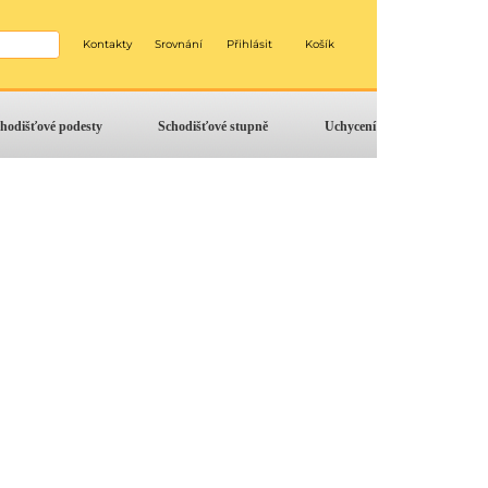
Kontakty
Srovnání
Přihlásit
Košík
hodišťové podesty
Schodišťové stupně
Uchycení