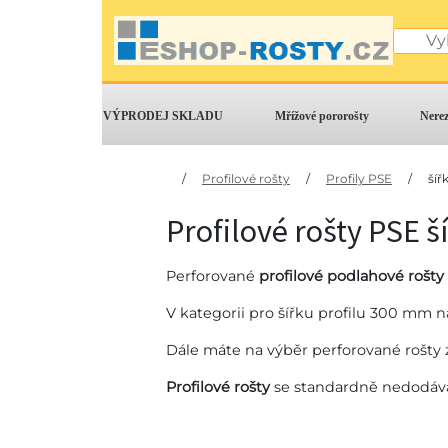
VÝPRODEJ SKLADU
Mřížové pororošty
Nere
/
Profilové rošty
/
Profily PSE
/
šíř
Profilové rošty PSE 
Perforované
profilové podlahové rošty
V kategorii pro šířku profilu 300 mm n
Dále máte na výběr perforované rošty z
Profilové rošty
se standardně nedodáva