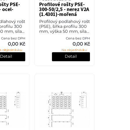
ošty PSE-
Profilové rošty PSE-
- ocel-
300-50/2,5 - nerez V2A
(1.4301)-mořená
dlahový rošt
Profilový podlahový rošt
 profilu 300
(PSE), šířka profilu 300
0 mm, síla
mm, výška 50 mm, síla
l S235JR
2,5 mm, nerezová ocel
Cena bez DPH
Cena bez DPH
o také ČSN
V2A (1.4301, AISI 304) v
0,00 Kč
0,00 Kč
rchové
povrchové úpravě
a objednávku
Na objednávku
vým zi
mořením.
Detail
Detail