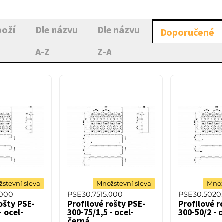
boží
Dle názvu
Dle názvu
Doporučené
A-Z
Z-A
stevní sleva
Množstevní sleva
Množ
.000
PSE30.7515.000
PSE30.5020
ošty PSE-
Profilové rošty PSE-
Profilové r
- ocel-
300-75/1,5 - ocel-
300-50/2 - 
černá