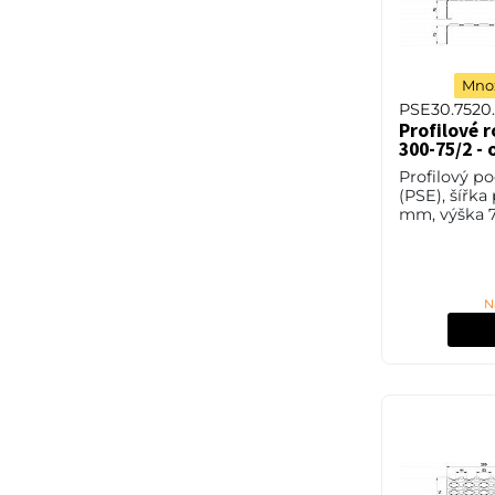
Množ
PSE30.7520
Profilové r
300-75/2 - 
Profilový p
(PSE), šířka
mm, výška 7
mm, ocel S2
nebo také Č
bez povrcho
N