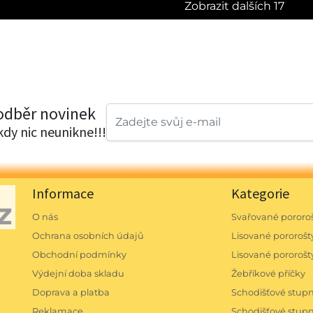
Zobrazit dalších 17
 odběr novinek
ikdy nic neunikne!!!
Informace
Kategorie
O nás
Svařované pororoš
Ochrana osobních údajů
Lisované pororošty
Obchodní podmínky
Lisované pororošt
Výdejní doba skladu
Žebříkové příčky
Doprava a platba
Schodišťové stu
Reklamace
Schodišťové stu