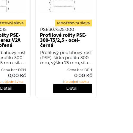
stevní sleva
Množstevní sleva
015
PSE30.7525.000
ošty PSE-
Profilové rošty PSE-
nerez V2A
300-75/2,5 - ocel-
ořená
černá
dlahový rošt
Profilový podlahový rošt
 profilu 300
(PSE), šířka profilu 300
5 mm, síla 2
mm, výška 75 mm, síla
vá ocel V2A
2,5 mm, ocel S235JR
Cena bez DPH
Cena bez DPH
 304) v
(ST37.2 nebo také ČSN
0,00 Kč
0,00 Kč
úpravě
11373) bez povrchové
a objednávku
Na objednávku
úpravy.
Detail
Detail