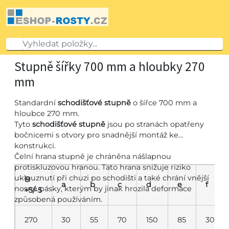
Stupně šířky 700 mm a hloubky 270
mm
Standardní
schodišťové stupně
o šířce 700 mm a
hloubce 270 mm.
Tyto
schodišťové stupně
jsou po stranách opatřeny
bočnicemi s otvory pro snadnější montáž ke
konstrukci.
Čelní hrana stupně je chráněna nášlapnou
protiskluzovou hranou. Tato hrana snižuje riziko
uklouznutí při chuzi po schodišti a také chrání vnější
B
a
b
c
d
e
f
nosné pásky, kterým by jinak hrozila deformace
+5/-5
způsobená používáním.
270
30
55
70
150
85
30