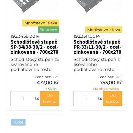
Množstevní sleva
Skladem
Množstevní sleva
192.3438.0014
192.3311.0014
Schodišťové stupně
Schodišťové stupně
SP-34/38-30/2 - ocel-
PR-33/11-30/2 - ocel-
zinkovaná - 700x270
zinkovaná - 700x270
Schodišťový stupeň ze
Schodišťový stupeň z
svařovaného
lisovaného
podlahového roštu
podlahového roštu
(SP), 34/38 - rozteče
(PR), 33/11 - rozteče
Cena bez DPH
Cena bez DPH
nosných 34 mm /
nosných 33 mm /
472,00 Kč
753,00 Kč
rozpěrných 38 mm,
rozpěrných 11 mm,
> 50 ks
Na objednávku
výška 30 mm, síla 2
výška 30 mm, síla 2
mm, ocel S235JR
mm, ocel S235JR
Do
Do
ks
ks
(ST37.
(ST37.2
košíku
košíku
Akce