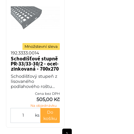
Množstevní sleva
192.3333.0014
Schodišťové stupně
PR-33/33-30/2 - ocel-
zinkovaná - 700x270
Schodišťový stupeň z
lisovaného
podlahového roštu
(PR), 33/33 - rozteče
Cena bez DPH
nosných 33 mm /
505,00 Kč
rozpěrných 33 mm,
Na objednávku
výška 30 mm, síla 2
mm, ocel S235JR
Do
ks
(ST37.2
košíku