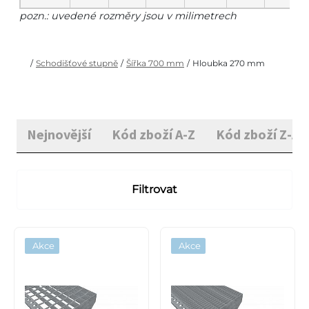
pozn.: uvedené rozměry jsou v milimetrech
/
Schodišťové stupně
/
Šířka 700 mm
/
Hloubka 270 mm
Nejnovější
Kód zboží A-Z
Kód zboží Z-A
Filtrovat
Akce
Akce