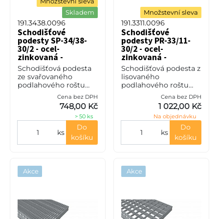
Množstevní sleva
Skladem
Množstevní sleva
191.3438.0096
191.3311.0096
Schodišťové
Schodišťové
podesty SP-34/38-
podesty PR-33/11-
30/2 - ocel-
30/2 - ocel-
zinkovaná -
zinkovaná -
1000x250
1000x250
Schodišťová podesta
Schodišťová podesta z
ze svařovaného
lisovaného
podlahového roštu
podlahového roštu
(SP), 34/38 - rozteče
(PR), 33/11 - rozteče
Cena bez DPH
Cena bez DPH
nosných 34 mm /
nosných 33 mm /
748,00 Kč
1 022,00 Kč
rozpěrných 38 mm,
rozpěrných 11 mm,
> 50 ks
Na objednávku
výška 30 mm, síla 2
výška 30 mm, síla 2
mm, ocel S235JR (ST37
mm, ocel S235JR
Do
Do
ks
ks
(ST37.2
košíku
košíku
Akce
Akce