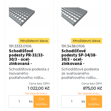
Množstevní sleva
Množstevní sleva
191.3333.0106
191.3438.0106
Schodišťové
Schodišťové
podesty PR-33/33-
podesty SP-34/38-
30/3 - ocel-
30/3 - ocel-
zinkovaná -
zinkovaná -
1000x250
1000x250
Schodišťová podesta z
Schodišťová podesta
lisovaného
ze svařovaného
podlahového roštu
podlahového roštu
(PR), 33/33 - rozteče
(SP), 34/38 - rozteče
Cena bez DPH
Cena bez DPH
nosných 33 mm /
nosných 34 mm /
1 022,00 Kč
875,00 Kč
rozpěrných 33 mm,
rozpěrných 38 mm,
Na objednávku
Na objednávku
výška 30 mm, síla 3
výška 30 mm, síla 3
mm, ocel S235JR
mm, ocel S235JR (ST37
Do
Do
ks
ks
(ST37.2
košíku
košíku