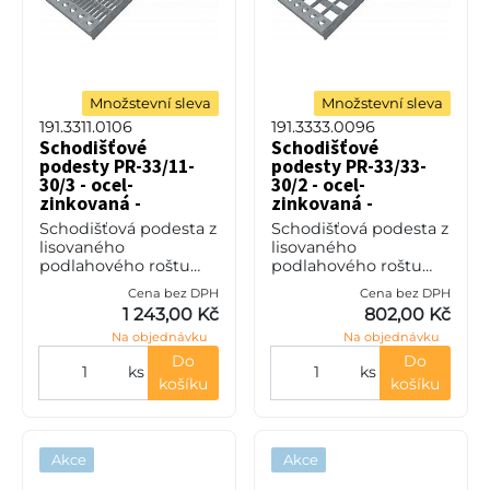
Množstevní sleva
Množstevní sleva
191.3311.0106
191.3333.0096
Schodišťové
Schodišťové
podesty PR-33/11-
podesty PR-33/33-
30/3 - ocel-
30/2 - ocel-
zinkovaná -
zinkovaná -
1000x250
1000x250
Schodišťová podesta z
Schodišťová podesta z
lisovaného
lisovaného
podlahového roštu
podlahového roštu
(PR), 33/11 - rozteče
(PR), 33/33 - rozteče
Cena bez DPH
Cena bez DPH
nosných 33 mm /
nosných 33 mm /
1 243,00 Kč
802,00 Kč
rozpěrných 11 mm,
rozpěrných 33 mm,
Na objednávku
Na objednávku
výška 30 mm, síla 3
výška 30 mm, síla 2
mm, ocel S235JR
mm, ocel S235JR
Do
Do
ks
ks
(ST37.2
(ST37.2
košíku
košíku
Akce
Akce