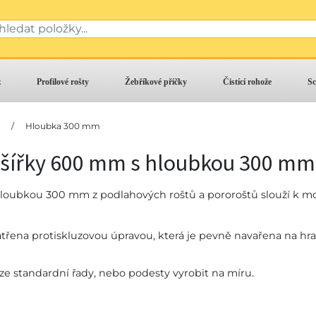
z
Profilové rošty
Žebříkové příčky
Čistící rohože
Sc
/
Hloubka 300 mm
 šířky 600 mm s hloubkou 300 mm
loubkou 300 mm z podlahových roštů a pororoštů slouží k mo
třena protiskluzovou úpravou, která je pevně navařena na hra
t ze standardní řady, nebo podesty vyrobit na míru.