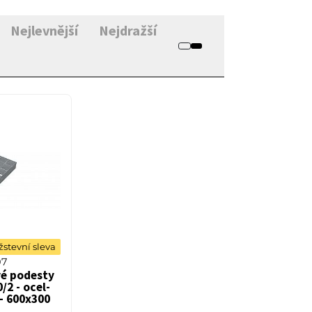
Nejlevnější
Nejdražší
stevní sleva
07
é podesty
/2 - ocel-
- 600x300