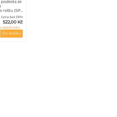
 podesta ze
o
 roštu (SP),
teče nosných
Cena bez DPH
zpěrných 38
522,00 Kč
0 mm, síla 2
a objednávku
35JR (ST37
Do košíku