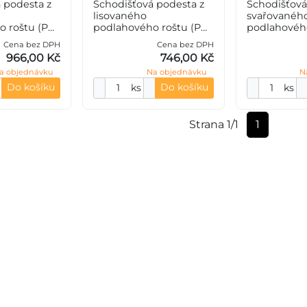
 podesta z
Schodišťová podesta z
Schodišťová
lisovaného
svařovanéh
 roštu (PR),
podlahového roštu (PR),
podlahového
eče nosných
33/33 - rozteče nosných
34/38 - roz
Cena bez DPH
Cena bez DPH
pěrných 11
33 mm / rozpěrných 33
34 mm / ro
966,00 Kč
746,00 Kč
0 mm, síla 2
mm, výška 30 mm, síla 2
mm, výška 3
a objednávku
Na objednávku
N
35JR (ST37.2
mm, ocel S235JR (ST37.2
mm, ocel S2
Do košíku
Do košíku
ks
ks
Strana 1/1
1