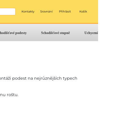
Kontakty
Srovnání
Přihlásit
Košík
hodišťové podesty
Schodišťové stupně
Uchycení
ntáži podest na nejrůznějších typech
nu roštu.