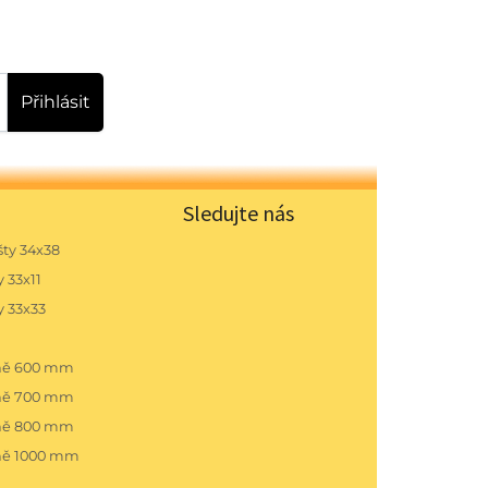
Přihlásit
Sledujte nás
ty 34x38
 33x11
y 33x33
pně 600 mm
pně 700 mm
pně 800 mm
ně 1000 mm