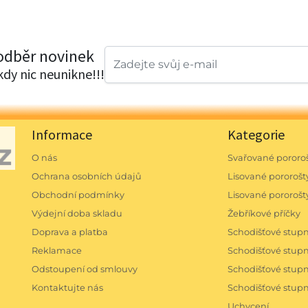
 odběr novinek
ikdy nic neunikne!!!
Informace
Kategorie
O nás
Svařované pororoš
Ochrana osobních údajů
Lisované pororošty
Obchodní podmínky
Lisované pororošt
Výdejní doba skladu
Žebříkové příčky
Doprava a platba
Schodišťové stu
Reklamace
Schodišťové stu
Odstoupení od smlouvy
Schodišťové stu
Kontaktujte nás
Schodišťové stup
Uchycení