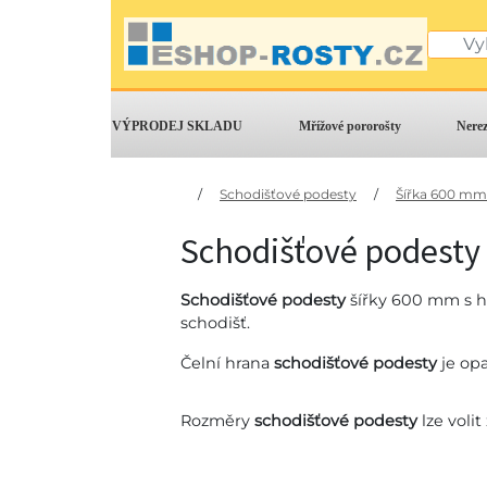
VÝPRODEJ SKLADU
Mřížové pororošty
Nere
/
Schodišťové podesty
/
Šířka 600 mm
Schodišťové podesty
Schodišťové podesty
šířky 600 mm s h
schodišť.
Čelní hrana
schodišťové podesty
je opa
Rozměry
schodišťové podesty
lze voli