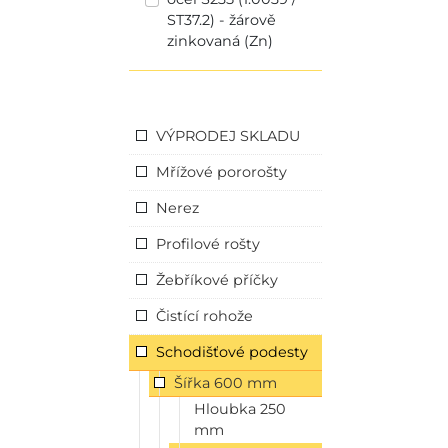
ST37.2) - žárově
zinkovaná (Zn)
VÝPRODEJ SKLADU
Mřížové pororošty
Nerez
Profilové rošty
Žebříkové příčky
Čistící rohože
Schodišťové podesty
Šířka 600 mm
Hloubka 250
mm