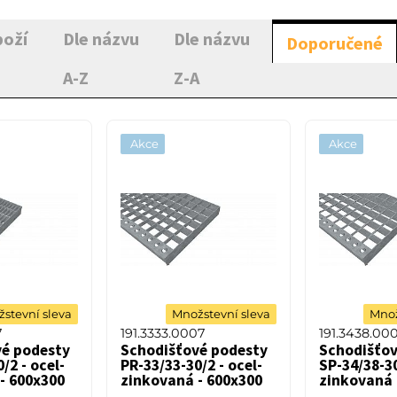
boží
Dle názvu
Dle názvu
Doporučené
A-Z
Z-A
Akce
Akce
stevní sleva
Množstevní sleva
Množ
7
191.3333.0007
191.3438.00
vé podesty
Schodišťové podesty
Schodišťov
/2 - ocel-
PR-33/33-30/2 - ocel-
SP-34/38-30
- 600x300
zinkovaná - 600x300
zinkovaná 