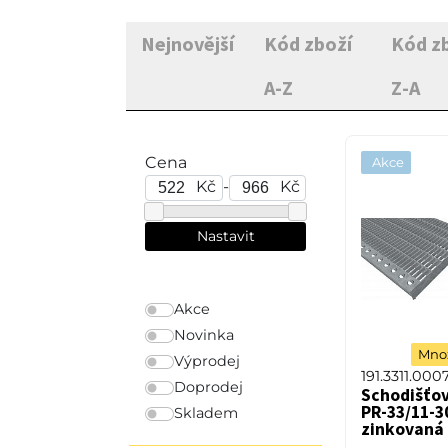
Nejnovější
Kód zboží
Kód z
A-Z
Z-A
Cena
Akce
Kč
-
Kč
Akce
Novinka
Množ
Výprodej
191.3311.000
Doprodej
Schodišťo
PR-33/11-30
Skladem
zinkovaná 