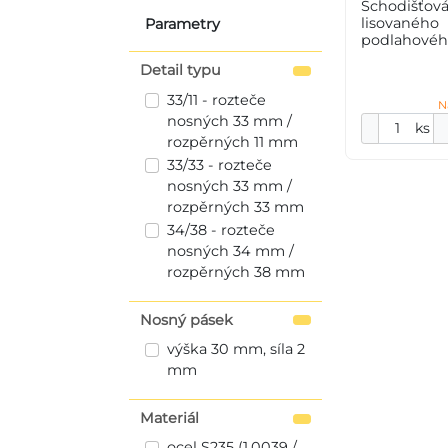
Schodišťová
lisovaného
Parametry
podlahového
33/11 - rozt
Detail typu
33 mm / roz
mm, výška 3
33/11 - rozteče
N
mm, ocel S2
nosných 33 mm /
ks
rozpěrných 11 mm
33/33 - rozteče
nosných 33 mm /
rozpěrných 33 mm
34/38 - rozteče
nosných 34 mm /
rozpěrných 38 mm
Nosný pásek
výška 30 mm, síla 2
mm
Materiál
ocel S235 (1.0039 /