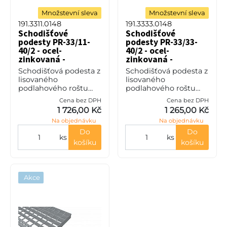
Množstevní sleva
Množstevní sleva
191.3311.0148
191.3333.0148
Schodišťové
Schodišťové
podesty PR-33/11-
podesty PR-33/33-
40/2 - ocel-
40/2 - ocel-
zinkovaná -
zinkovaná -
1100x500
1100x500
Schodišťová podesta z
Schodišťová podesta z
lisovaného
lisovaného
podlahového roštu
podlahového roštu
(PR), 33/11 - rozteče
(PR), 33/33 - rozteče
Cena bez DPH
Cena bez DPH
nosných 33 mm /
nosných 33 mm /
1 726,00 Kč
1 265,00 Kč
rozpěrných 11 mm,
rozpěrných 33 mm,
Na objednávku
Na objednávku
výška 40 mm, síla 2
výška 40 mm, síla 2
mm, ocel S235JR
mm, ocel S235JR
Do
Do
ks
ks
(ST37.2
(ST37.2
košíku
košíku
Akce