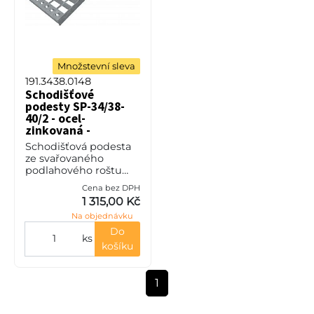
Množstevní sleva
191.3438.0148
Schodišťové
podesty SP-34/38-
40/2 - ocel-
zinkovaná -
1100x500
Schodišťová podesta
ze svařovaného
podlahového roštu
(SP), 34/38 - rozteče
Cena bez DPH
nosných 34 mm /
1 315,00 Kč
rozpěrných 38 mm,
Na objednávku
výška 40 mm, síla 2
mm, ocel S235JR (ST37
Do
ks
košíku
1