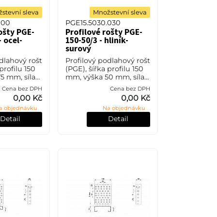
stevní sleva
Množstevní sleva
000
PGE15.5030.030
ošty PGE-
Profilové rošty PGE-
- ocel-
150-50/3 - hliník-
surový
dlahový rošt
Profilový podlahový rošt
profilu 150
(PGE), šířka profilu 150
5 mm, síla
mm, výška 50 mm, síla 3
l S235JR
mm, hliník bez
Cena bez DPH
Cena bez DPH
o také ČSN
povrchové úpravy.
0,00 Kč
0,00 Kč
povrchové
a objednávku
Na objednávku
Detail
Detail