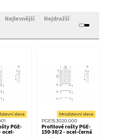
Nejlevnější
Nejdražší
stevní sleva
Množstevní sleva
001
PGE15.3020.000
ošty PGE-
Profilové rošty PGE-
- ocel-
150-30/2 - ocel-černá