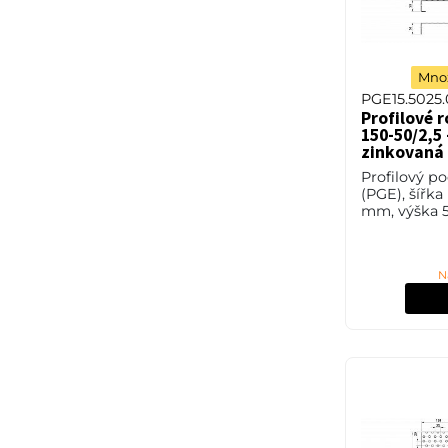
Množ
PGE15.5025.
Profilové 
150-50/2,5 
zinkovaná
Profilový p
(PGE), šířka
mm, výška 5
2,5 mm, oce
(ST37.2 neb
11373) v po
N
úpravě žáro