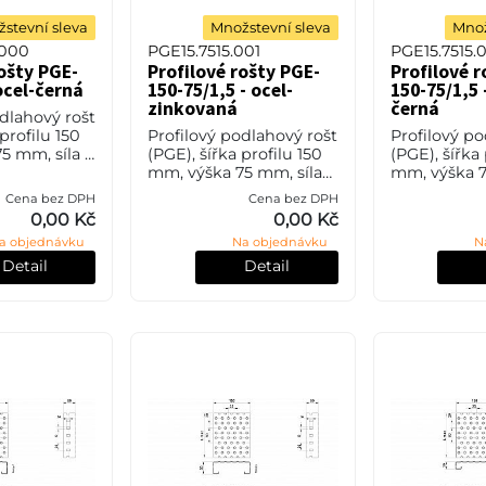
stevní sleva
Množstevní sleva
Množ
.000
PGE15.7515.001
PGE15.7515.
rošty PGE-
Profilové rošty PGE-
Profilové r
ocel-černá
150-75/1,5 - ocel-
150-75/1,5 
zinkovaná
černá
odlahový rošt
 profilu 150
Profilový podlahový rošt
Profilový po
5 mm, síla 2
(PGE), šířka profilu 150
(PGE), šířka 
35JR (ST37.2
mm, výška 75 mm, síla
mm, výška 7
SN 11373)
1,5 mm, ocel S235JR
1,5 mm, oce
Cena bez DPH
Cena bez DPH
vé úpravy.
(ST37.2 nebo také ČSN
(ST37.2 neb
0,00 Kč
0,00 Kč
11373) v povrchové
11373) bez 
a objednávku
Na objednávku
N
úpravě žárovým zi
úpravy.
Detail
Detail