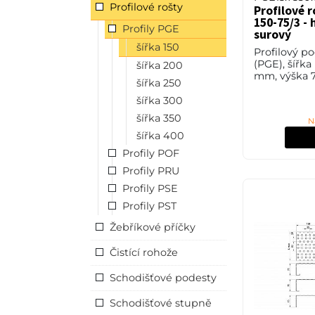
Profilové rošty
Profilové 
150-75/3 - h
Profily PGE
surový
šířka 150
Profilový p
(PGE), šířka
šířka 200
mm, výška 7
šířka 250
mm, hliník 
povrchové ú
šířka 300
šířka 350
N
šířka 400
Profily POF
Profily PRU
Profily PSE
Profily PST
Žebříkové příčky
Čistící rohože
Schodišťové podesty
Schodišťové stupně