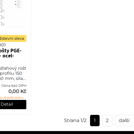
stevní sleva
001
rošty PGE-
- ocel-
odlahový rošt
 profilu 150
0 mm, síla
l S235JR
Cena bez DPH
o také ČSN
0,00 Kč
vrchové
a objednávku
vým zi
Detail
Strana 1/2
1
2
další