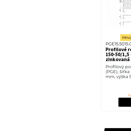
Množ
PGE15.5015.
Profilové 
150-50/1,5 
zinkovaná
Profilový p
(PGE), šířka
mm, výška 5
1,5 mm, oce
(ST37.2 neb
11373) v po
N
úpravě žáro