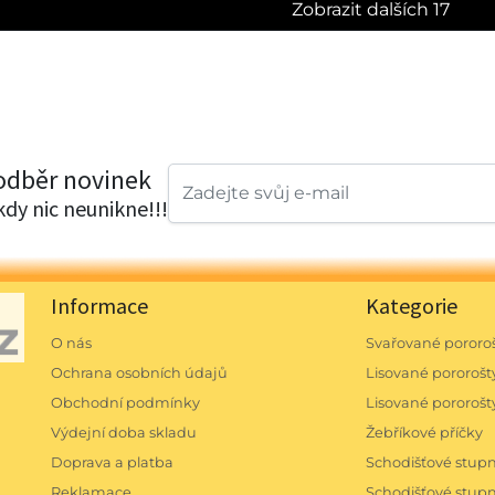
Zobrazit dalších 17
 odběr novinek
ikdy nic neunikne!!!
Informace
Kategorie
O nás
Svařované pororoš
Ochrana osobních údajů
Lisované pororošty
Obchodní podmínky
Lisované pororošt
Výdejní doba skladu
Žebříkové příčky
Doprava a platba
Schodišťové stu
Reklamace
Schodišťové stu