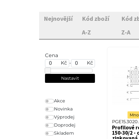
Nejnovější
Kód zboží
Kód z
A-Z
Z-A
Cena
Kč
-
Kč
Akce
Novinka
Množ
Výprodej
PGE15.3020
Doprodej
Profilové 
150-30/2 - 
Skladem
zinkovaná