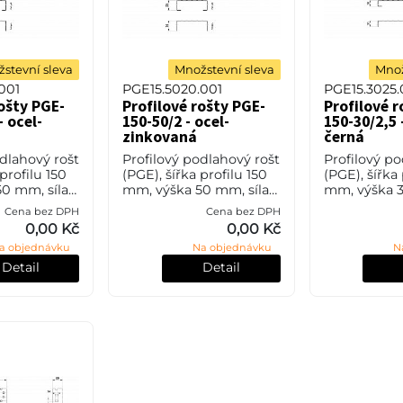
stevní sleva
Množstevní sleva
Množ
001
PGE15.5020.001
PGE15.3025
rošty PGE-
Profilové rošty PGE-
Profilové r
- ocel-
150-50/2 - ocel-
150-30/2,5 
zinkovaná
černá
odlahový rošt
Profilový podlahový rošt
Profilový po
 profilu 150
(PGE), šířka profilu 150
(PGE), šířka 
0 mm, síla
mm, výška 50 mm, síla 2
mm, výška 3
l S235JR
mm, ocel S235JR (ST37.2
2,5 mm, oce
Cena bez DPH
Cena bez DPH
o také ČSN
nebo také ČSN 11373) v
(ST37.2 neb
0,00 Kč
0,00 Kč
vrchové
povrchové úpravě
11373) bez 
a objednávku
Na objednávku
N
vým zi
žárovým zink
úpravy.
Detail
Detail