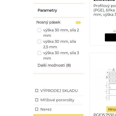
Profilový p
(PGE), šířka
Parametry
mm, výška 3
mm, ocel S2
Nosný pásek
nebo také Č
povrchové 
výška 30 mm, síla 2
N
žárovým zi
mm
výška 30 mm, síla
2,5 mm
výška 30 mm, síla 3
mm
Další možnosti (8)
VÝPRODEJ SKLADU
Mřížové pororošty
Nerez
Množ
PGE15.7530