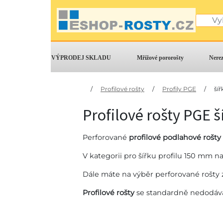
VÝPRODEJ SKLADU
Mřížové pororošty
Nere
/
Profilové rošty
/
Profily PGE
/
šíř
Profilové rošty PGE 
Perforované
profilové podlahové rošty
V kategorii pro šířku profilu 150 mm n
Dále máte na výběr perforované rošty z
Profilové rošty
se standardně nedodáva