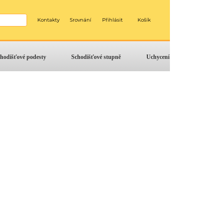
Kontakty
Srovnání
Přihlásit
Košík
hodišťové podesty
Schodišťové stupně
Uchycení