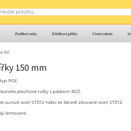
z
Profilové rošty
Žebříkové příčky
Čistící rohože
Sc
ka 150
šířky 150 mm
typ PGE.
aleznete plechové rošty s páskem 30/2.
e surové oceli ST37.2 nebo ze žárově zikované oceli ST37.2.
jí lemované.