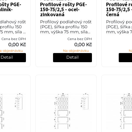
rošty PGE-
Profilové rošty PGE-
Profilové r
liník-
150-75/2,5 - ocel-
150-75/2,5 
zinkovaná
černá
odlahový rošt
Profilový podlahový rošt
Profilový po
 profilu 150
(PGE), šířka profilu 150
(PGE), šířka 
5 mm, síla 3
mm, výška 75 mm, síla
mm, výška 7
bez
2,5 mm, ocel S235JR
2,5 mm, oce
Cena bez DPH
Cena bez DPH
pravy.
(ST37.2 nebo také ČSN
(ST37.2 neb
0,00 Kč
0,00 Kč
11373) v povrchové
11373) bez 
a objednávku
Na objednávku
N
úpravě žárovým zi
úpravy.
Detail
Detail