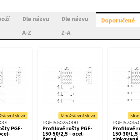
boží
Dle názvu
Dle názvu
Doporučené
A-Z
Z-A
stevní sleva
Množstevní sleva
Množ
.001
PGE15.5025.000
PGE15.3015.
rošty PGE-
Profilové rošty PGE-
Profilové r
ocel-
150-50/2,5 - ocel-
150-30/1,5 
černá
zinkovaná