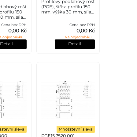
Profilový podlahový rošt
dlahový rošt
(PGE), šířka profilu 150
profilu 150
mm, výška 30 mm, síla 2
0 mm, síla
mm, ocel S235JR (ST37.2
l S235JR
nebo také ČSN 11373)
Cena bez DPH
Cena bez DPH
o také ČSN
bez povrchové úpravy.
0,00 Kč
0,00 Kč
rchové
a objednávku
Na objednávku
vým zi
Detail
Detail
stevní sleva
Množstevní sleva
000
PGE15.7520.001