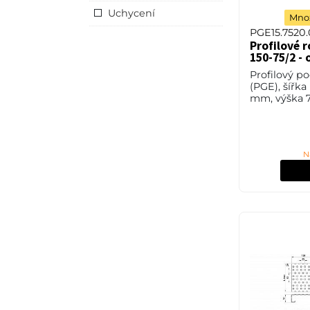
Uchycení
Množ
PGE15.7520
Profilové 
150-75/2 - 
Profilový p
(PGE), šířka
mm, výška 7
mm, ocel S2
nebo také Č
bez povrcho
N