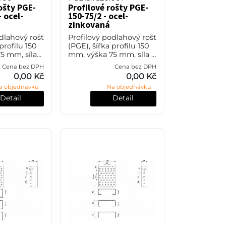
ošty PGE-
Profilové rošty PGE-
- ocel-
150-75/2 - ocel-
zinkovaná
dlahový rošt
Profilový podlahový rošt
profilu 150
(PGE), šířka profilu 150
5 mm, síla
mm, výška 75 mm, síla 2
l S235JR
mm, ocel S235JR (ST37.2
Cena bez DPH
Cena bez DPH
o také ČSN
nebo také ČSN 11373) v
0,00 Kč
0,00 Kč
povrchové
povrchové úpravě
a objednávku
Na objednávku
žárovým zink
Detail
Detail