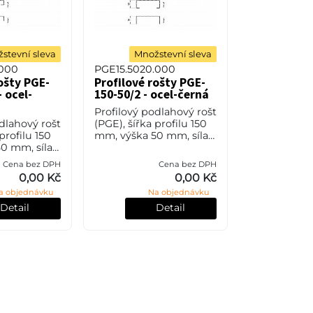
stevní sleva
Množstevní sleva
.000
PGE15.5020.000
ošty PGE-
Profilové rošty PGE-
- ocel-
150-50/2 - ocel-černá
Profilový podlahový rošt
dlahový rošt
(PGE), šířka profilu 150
profilu 150
mm, výška 50 mm, síla 2
0 mm, síla
mm, ocel S235JR (ST37.2
l S235JR
nebo také ČSN 11373)
Cena bez DPH
Cena bez DPH
o také ČSN
bez povrchové úpravy.
0,00 Kč
0,00 Kč
povrchové
a objednávku
Na objednávku
Detail
Detail