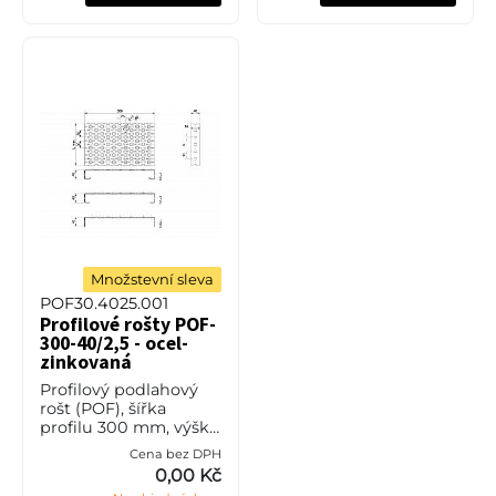
Množstevní sleva
POF30.4025.001
Profilové rošty POF-
300-40/2,5 - ocel-
zinkovaná
Profilový podlahový
rošt (POF), šířka
profilu 300 mm, výška
40 mm, síla 2,5 mm,
Cena bez DPH
ocel S235JR (ST37.2
0,00 Kč
nebo také ČSN 11373) v