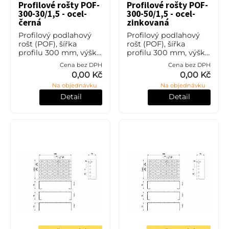
Profilové rošty POF-
Profilové rošty POF-
300-30/1,5 - ocel-
300-50/1,5 - ocel-
černá
zinkovaná
Profilový podlahový
Profilový podlahový
rošt (POF), šířka
rošt (POF), šířka
profilu 300 mm, výška
profilu 300 mm, výška
30 mm, síla 1,5 mm,
50 mm, síla 1,5 mm,
Cena bez DPH
Cena bez DPH
ocel S235JR (ST37.2
ocel S235JR (ST37.2
0,00 Kč
0,00 Kč
nebo také ČSN 11373)
nebo také ČSN 11373) v
Na objednávku
Na objednávku
bez povrchové úpravy.
povrchové úpravě
žárovým zi
Detail
Detail