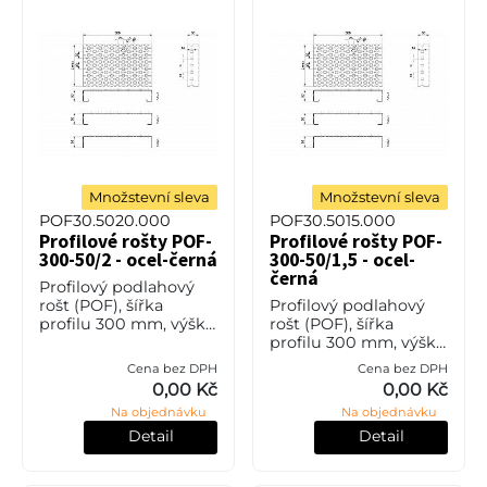
Množstevní sleva
Množstevní sleva
POF30.5020.000
POF30.5015.000
Profilové rošty POF-
Profilové rošty POF-
300-50/2 - ocel-černá
300-50/1,5 - ocel-
černá
Profilový podlahový
rošt (POF), šířka
Profilový podlahový
profilu 300 mm, výška
rošt (POF), šířka
50 mm, síla 2 mm,
profilu 300 mm, výška
ocel S235JR (ST37.2
50 mm, síla 1,5 mm,
Cena bez DPH
Cena bez DPH
nebo také ČSN 11373)
ocel S235JR (ST37.2
0,00 Kč
0,00 Kč
bez povrchové úpravy.
nebo také ČSN 11373)
Na objednávku
Na objednávku
bez povrchové úpravy.
Detail
Detail