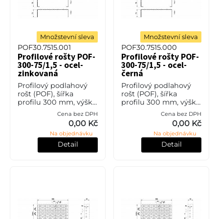
Množstevní sleva
Množstevní sleva
POF30.7515.001
POF30.7515.000
Profilové rošty POF-
Profilové rošty POF-
300-75/1,5 - ocel-
300-75/1,5 - ocel-
zinkovaná
černá
Profilový podlahový
Profilový podlahový
rošt (POF), šířka
rošt (POF), šířka
profilu 300 mm, výška
profilu 300 mm, výška
75 mm, síla 1,5 mm,
75 mm, síla 1,5 mm,
Cena bez DPH
Cena bez DPH
ocel S235JR (ST37.2
ocel S235JR (ST37.2
0,00 Kč
0,00 Kč
nebo také ČSN 11373) v
nebo také ČSN 11373)
Na objednávku
Na objednávku
povrchové úpravě
bez povrchové úpravy.
žárovým zi
Detail
Detail