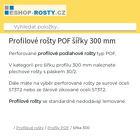
Profilové rošty POF šířky 300 mm
Perforované
profilové podlahové rošty
typ POF.
V kategorii pro šířku profilu 300 mm naleznete
plechové rošty s páskem 30/2.
Dále máte na výběr perforované rošty ze surové oceli
ST37.2 nebo ze žárově zikované oceli ST37.2.
Profilové rošty
se standardně nedodávají lemované.
/
Profilové rošty
/
Profily POF
/
šířka 300