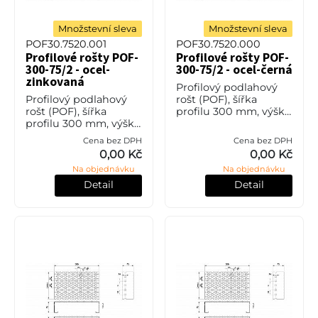
Množstevní sleva
Množstevní sleva
POF30.7520.001
POF30.7520.000
Profilové rošty POF-
Profilové rošty POF-
300-75/2 - ocel-
300-75/2 - ocel-černá
zinkovaná
Profilový podlahový
Profilový podlahový
rošt (POF), šířka
rošt (POF), šířka
profilu 300 mm, výška
profilu 300 mm, výška
75 mm, síla 2 mm, ocel
75 mm, síla 2 mm, ocel
S235JR (ST37.2 nebo
Cena bez DPH
Cena bez DPH
S235JR (ST37.2 nebo
také ČSN 11373) bez
0,00 Kč
0,00 Kč
také ČSN 11373) v
povrchové úpravy.
Na objednávku
Na objednávku
povrchové úpravě
žárovým zink
Detail
Detail