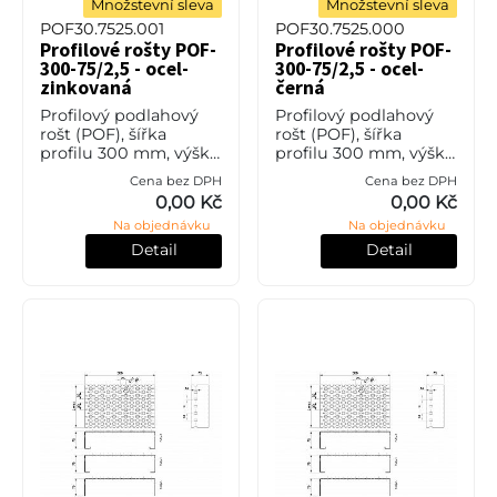
Množstevní sleva
Množstevní sleva
POF30.7525.001
POF30.7525.000
Profilové rošty POF-
Profilové rošty POF-
300-75/2,5 - ocel-
300-75/2,5 - ocel-
zinkovaná
černá
Profilový podlahový
Profilový podlahový
rošt (POF), šířka
rošt (POF), šířka
profilu 300 mm, výška
profilu 300 mm, výška
75 mm, síla 2,5 mm,
75 mm, síla 2,5 mm,
Cena bez DPH
Cena bez DPH
ocel S235JR (ST37.2
ocel S235JR (ST37.2
0,00 Kč
0,00 Kč
nebo také ČSN 11373) v
nebo také ČSN 11373)
Na objednávku
Na objednávku
povrchové úpravě
bez povrchové úpravy.
žárovým zi
Detail
Detail