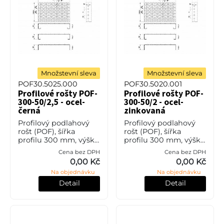
Množstevní sleva
Množstevní sleva
POF30.5025.000
POF30.5020.001
Profilové rošty POF-
Profilové rošty POF-
300-50/2,5 - ocel-
300-50/2 - ocel-
černá
zinkovaná
Profilový podlahový
Profilový podlahový
rošt (POF), šířka
rošt (POF), šířka
profilu 300 mm, výška
profilu 300 mm, výška
50 mm, síla 2,5 mm,
50 mm, síla 2 mm,
Cena bez DPH
Cena bez DPH
ocel S235JR (ST37.2
ocel S235JR (ST37.2
0,00 Kč
0,00 Kč
nebo také ČSN 11373)
nebo také ČSN 11373) v
Na objednávku
Na objednávku
bez povrchové úpravy.
povrchové úpravě
žárovým zink
Detail
Detail