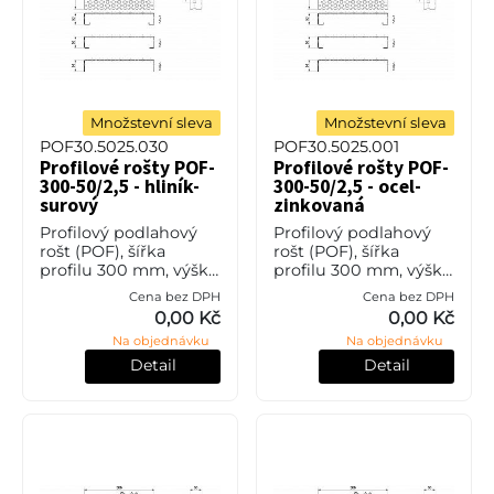
Množstevní sleva
Množstevní sleva
POF30.5025.030
POF30.5025.001
Profilové rošty POF-
Profilové rošty POF-
300-50/2,5 - hliník-
300-50/2,5 - ocel-
surový
zinkovaná
Profilový podlahový
Profilový podlahový
rošt (POF), šířka
rošt (POF), šířka
profilu 300 mm, výška
profilu 300 mm, výška
50 mm, síla 2,5 mm,
50 mm, síla 2,5 mm,
Cena bez DPH
Cena bez DPH
hliník bez povrchové
ocel S235JR (ST37.2
0,00 Kč
0,00 Kč
úpravy.
nebo také ČSN 11373) v
Na objednávku
Na objednávku
povrchové úpravě
žárovým zi
Detail
Detail