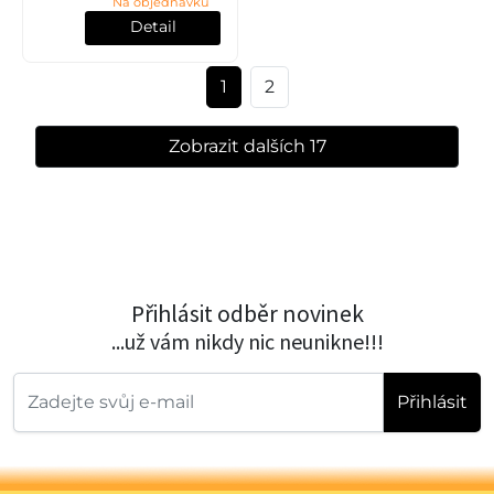
Na objednávku
povrchové úpravě
žárovým zi
Detail
1
2
Zobrazit dalších 17
Přihlásit odběr novinek
...už vám nikdy nic neunikne!!!
Přihlásit