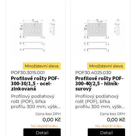
Množstevní sleva
Množstevní sleva
POF30.3015.001
POF30.4025.030
Profilové rošty POF-
Profilové rošty POF-
300-30/1,5 - ocel-
300-40/2,5 - hliník-
zinkovaná
surový
Profilový podlahový
Profilový podlahový
rošt (POF), šířka
rošt (POF), šířka
profilu 300 mm, výška
profilu 300 mm, výška
30 mm, síla 1,5 mm,
40 mm, síla 2,5 mm,
Cena bez DPH
Cena bez DPH
ocel S235JR (ST37.2
hliník bez povrchové
0,00 Kč
0,00 Kč
nebo také ČSN 11373) v
úpravy.
Na objednávku
Na objednávku
povrchové úpravě
žárovým zi
Detail
Detail