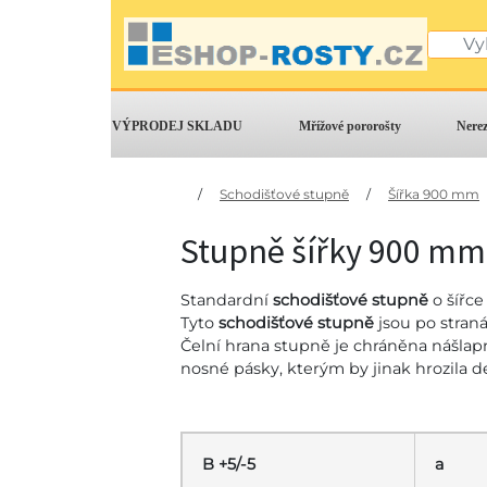
VÝPRODEJ SKLADU
Mřížové pororošty
Nere
/
Schodišťové stupně
/
Šířka 900 mm
Stupně šířky 900 mm
Standardní
schodišťové stupně
o šířc
Tyto
schodišťové stupně
jsou po stran
Čelní hrana stupně je chráněna nášlapno
nosné pásky, kterým by jinak hrozila
B +5/-5
a