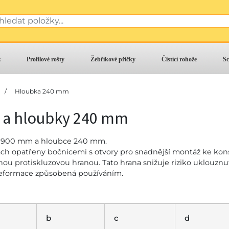
z
Profilové rošty
Žebříkové příčky
Čistící rohože
Sc
/
Hloubka 240 mm
 a hloubky 240 mm
e 900 mm a hloubce 240 mm.
ách opatřeny bočnicemi s otvory pro snadnější montáž ke kons
u protiskluzovou hranou. Tato hrana snižuje riziko uklouznutí
 deformace způsobená používáním.
b
c
d