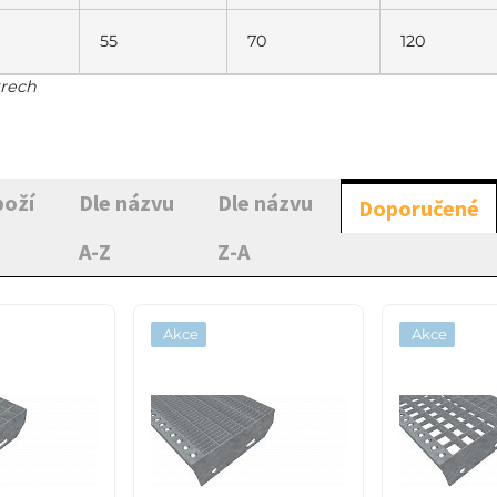
55
70
120
trech
boží
Dle názvu
Dle názvu
Doporučené
A-Z
Z-A
Akce
Akce