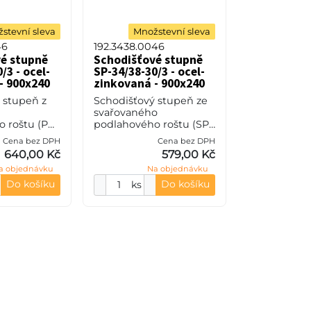
stevní sleva
Množstevní sleva
46
192.3438.0046
é stupně
Schodišťové stupně
/3 - ocel-
SP-34/38-30/3 - ocel-
- 900x240
zinkovaná - 900x240
 stupeň z
Schodišťový stupeň ze
svařovaného
 roštu (PR),
podlahového roštu (SP),
teče nosných
34/38 - rozteče nosných
Cena bez DPH
Cena bez DPH
pěrných 33
34 mm / rozpěrných 38
640,00 Kč
579,00 Kč
0 mm, síla 3
mm, výška 30 mm, síla 3
a objednávku
Na objednávku
35JR (ST37.2
mm, ocel S235JR (ST37.
Do košíku
Do košíku
ks