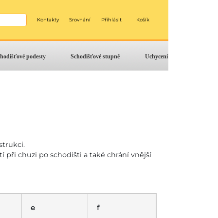
Kontakty
Srovnání
Přihlásit
Košík
hodišťové podesty
Schodišťové stupně
Uchycení
trukci.
 při chuzi po schodišti a také chrání vnější
e
f