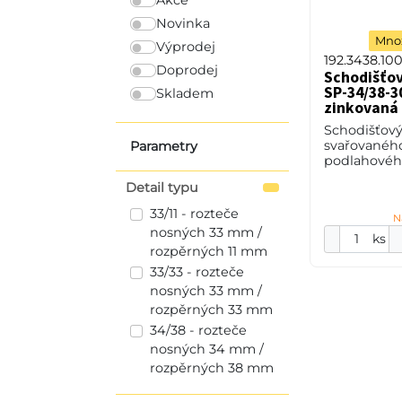
Novinka
Množ
Výprodej
192.3438.10
Doprodej
Schodišťo
SP-34/38-30
Skladem
zinkovaná 
Schodišťový
svařovanéh
Parametry
podlahového
34/38 - roz
Detail typu
34 mm / ro
mm, výška 3
33/11 - rozteče
N
mm, ocel S2
nosných 33 mm /
ks
rozpěrných 11 mm
33/33 - rozteče
nosných 33 mm /
rozpěrných 33 mm
34/38 - rozteče
nosných 34 mm /
rozpěrných 38 mm