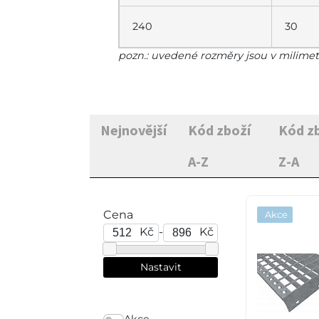
240
30
pozn.: uvedené rozměry jsou v milime
Nejnovější
Kód zboží
Kód z
A-Z
Z-A
Cena
Akce
Kč
-
Kč
Akce