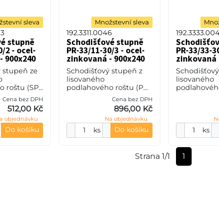
stevní sleva
Množstevní sleva
Množ
03
192.3311.0046
192.3333.00
vé stupně
Schodišťové stupně
Schodišťov
/2 - ocel-
PR-33/11-30/3 - ocel-
PR-33/33-30
- 900x240
zinkovaná - 900x240
zinkovaná 
 stupeň ze
Schodišťový stupeň z
Schodišťový
o
lisovaného
lisovaného
 roštu (SP),
podlahového roštu (PR),
podlahového
teče nosných
33/11 - rozteče nosných
33/33 - roz
Cena bez DPH
Cena bez DPH
zpěrných 38
33 mm / rozpěrných 11
33 mm / roz
512,00 Kč
896,00 Kč
0 mm, síla 2
mm, výška 30 mm, síla 3
mm, výška 3
a objednávku
Na objednávku
N
35JR (ST37.
mm, ocel S235JR (ST37.2
mm, ocel S2
Do košíku
Do košíku
ks
ks
Strana 1/1
1