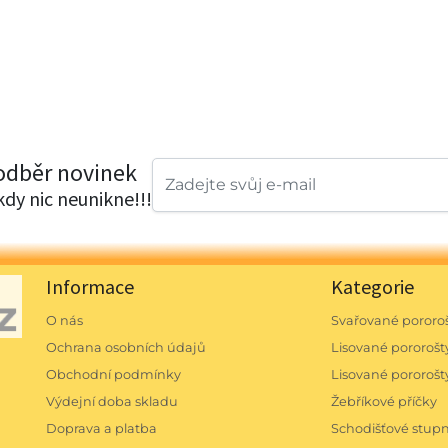
 odběr novinek
ikdy nic neunikne!!!
Informace
Kategorie
O nás
Svařované pororoš
Ochrana osobních údajů
Lisované pororošty
Obchodní podmínky
Lisované pororošt
Výdejní doba skladu
Žebříkové příčky
Doprava a platba
Schodišťové stu