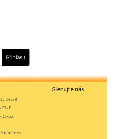
Přihlásit
Sledujte nás
ty 34x38
 33x11
y 33x33
pně 600 mm