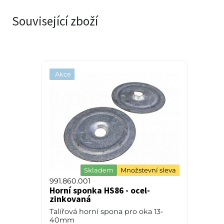
Související zboží
Akce
Skladem
Množstevní sleva
991.860.001
Horní sponka HS86 - ocel-
zinkovaná
Talířová horní spona pro oka 13-
40mm