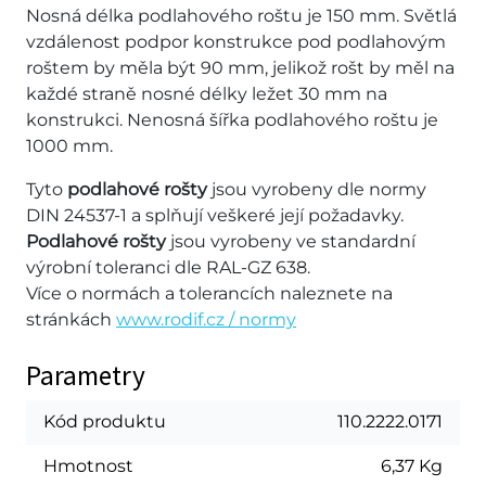
Nosná délka podlahového roštu je 150 mm. Světlá
vzdálenost podpor konstrukce pod podlahovým
roštem by měla být 90 mm, jelikož rošt by měl na
každé straně nosné délky ležet 30 mm na
konstrukci. Nenosná šířka podlahového roštu je
1000 mm.
Tyto
podlahové rošty
jsou vyrobeny dle normy
DIN 24537-1 a splňují veškeré její požadavky.
Podlahové rošty
jsou vyrobeny ve standardní
výrobní toleranci dle RAL-GZ 638.
Více o normách a tolerancích naleznete na
stránkách
www.rodif.cz / normy
Parametry
Kód produktu
110.2222.0171
Hmotnost
6,37 Kg