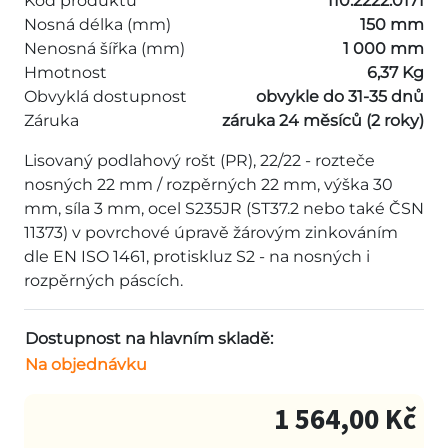
Kód produktu
110.2222.0171
Nosná délka (mm)
150 mm
Nenosná šířka (mm)
1 000 mm
Hmotnost
6,37 Kg
Obvyklá dostupnost
obvykle do 31-35 dnů
Záruka
záruka 24 měsíců (2 roky)
Lisovaný podlahový rošt (PR), 22/22 - rozteče
nosných 22 mm / rozpěrných 22 mm, výška 30
mm, síla 3 mm, ocel S235JR (ST37.2 nebo také ČSN
11373) v povrchové úpravě žárovým zinkováním
dle EN ISO 1461, protiskluz S2 - na nosných i
rozpěrných páscích.
Dostupnost na hlavním skladě:
Na objednávku
1 564,00 Kč