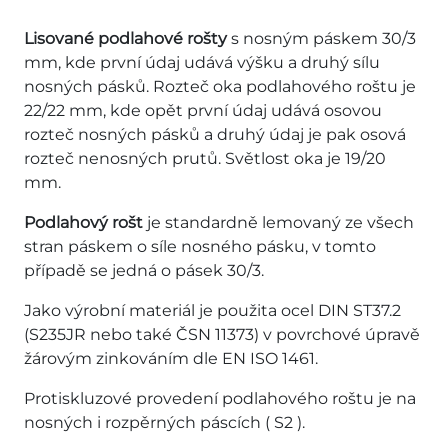
Lisované podlahové rošty
s nosným páskem 30/3
mm, kde první údaj udává výšku a druhý sílu
nosných pásků. Rozteč oka podlahového roštu je
22/22 mm, kde opět první údaj udává osovou
rozteč nosných pásků a druhý údaj je pak osová
rozteč nenosných prutů. Světlost oka je 19/20
mm.
Podlahový rošt
je standardně lemovaný ze všech
stran páskem o síle nosného pásku, v tomto
případě se jedná o pásek 30/3.
Jako výrobní materiál je použita ocel DIN ST37.2
(S235JR nebo také ČSN 11373) v povrchové úpravě
žárovým zinkováním dle EN ISO 1461.
Protiskluzové provedení podlahového roštu je na
nosných i rozpěrných páscích ( S2 ).