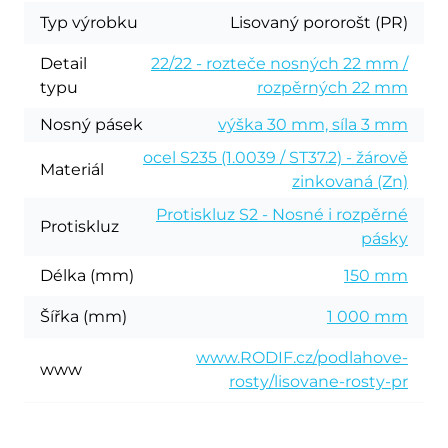
Typ výrobku
Lisovaný pororošt (PR)
Detail
22/22 - rozteče nosných 22 mm /
typu
rozpěrných 22 mm
Nosný pásek
výška 30 mm, síla 3 mm
ocel S235 (1.0039 / ST37.2) - žárově
Materiál
zinkovaná (Zn)
Protiskluz S2 - Nosné i rozpěrné
Protiskluz
pásky
Délka (mm)
150 mm
Šířka (mm)
1 000 mm
www.RODIF.cz/podlahove-
www
rosty/lisovane-rosty-pr