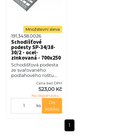
Množstevní sleva
191.3438.0026
Schodišťové
podesty SP-34/38-
30/2 - ocel-
zinkovaná - 700x250
Schodišťová podesta
ze svařovaného
podlahového roštu
(SP), 34/38 - rozteče
Cena bez DPH
nosných 34 mm /
523,00 Kč
rozpěrných 38 mm,
Na objednávku
výška 30 mm, síla 2
mm, ocel S235JR (ST37
Do
ks
košíku
1