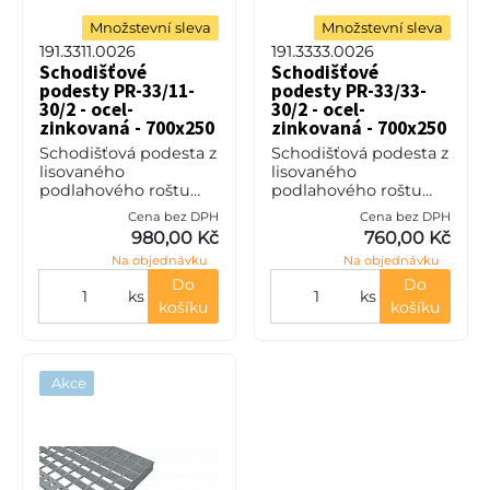
Množstevní sleva
Množstevní sleva
191.3311.0026
191.3333.0026
Schodišťové
Schodišťové
podesty PR-33/11-
podesty PR-33/33-
30/2 - ocel-
30/2 - ocel-
zinkovaná - 700x250
zinkovaná - 700x250
Schodišťová podesta z
Schodišťová podesta z
lisovaného
lisovaného
podlahového roštu
podlahového roštu
(PR), 33/11 - rozteče
(PR), 33/33 - rozteče
Cena bez DPH
Cena bez DPH
nosných 33 mm /
nosných 33 mm /
980,00 Kč
760,00 Kč
rozpěrných 11 mm,
rozpěrných 33 mm,
Na objednávku
Na objednávku
výška 30 mm, síla 2
výška 30 mm, síla 2
mm, ocel S235JR
mm, ocel S235JR
Do
Do
ks
ks
(ST37.2
(ST37.2
košíku
košíku
Akce