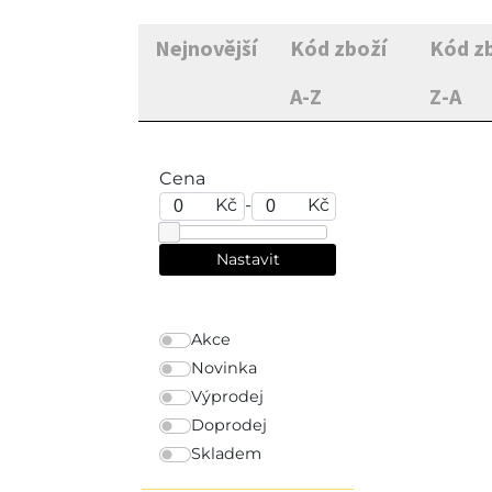
Nejnovější
Kód zboží
Kód z
A-Z
Z-A
Cena
Kč
-
Kč
Akce
Novinka
Výprodej
Doprodej
Skladem