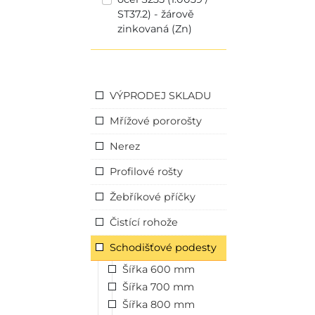
ST37.2) - žárově
zinkovaná (Zn)
VÝPRODEJ SKLADU
Mřížové pororošty
Nerez
Profilové rošty
Žebříkové příčky
Čistící rohože
Schodišťové podesty
Šířka 600 mm
Šířka 700 mm
Šířka 800 mm