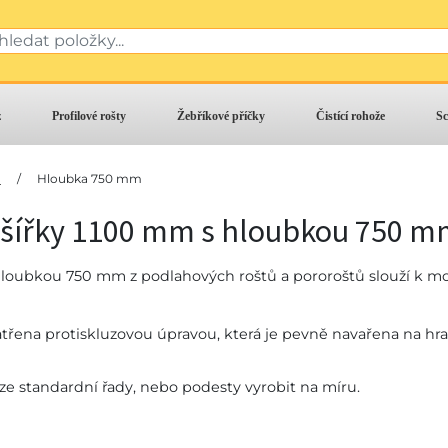
z
Profilové rošty
Žebříkové příčky
Čistící rohože
Sc
m
/
Hloubka 750 mm
 šířky 1100 mm s hloubkou 750 
hloubkou 750 mm z podlahových roštů a pororoštů slouží k mo
třena protiskluzovou úpravou, která je pevně navařena na hra
t ze standardní řady, nebo podesty vyrobit na míru.