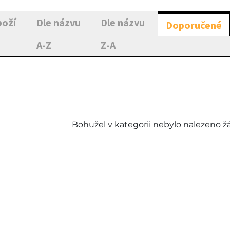
boží
Dle názvu
Dle názvu
Doporučené
A-Z
Z-A
Bohužel v kategorii nebylo nalezeno ž