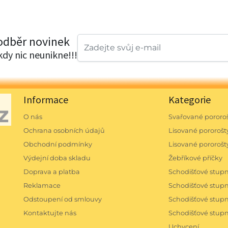
 odběr novinek
ikdy nic neunikne!!!
Informace
Kategorie
O nás
Svařované pororoš
Ochrana osobních údajů
Lisované pororošty
Obchodní podmínky
Lisované pororošt
Výdejní doba skladu
Žebříkové příčky
Doprava a platba
Schodišťové stu
Reklamace
Schodišťové stu
Odstoupení od smlouvy
Schodišťové stu
Kontaktujte nás
Schodišťové stup
Uchycení