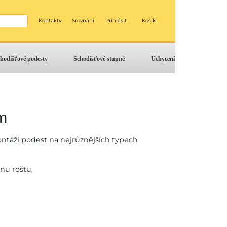
Kontakty
Srovnání
Přihlásit
Košík
hodišťové podesty
Schodišťové stupně
Uchycení
mm
ntáži podest na nejrůznějších typech
nu roštu.