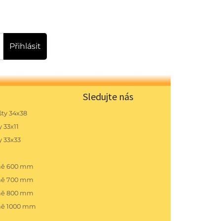
Přihlásit
Sledujte nás
ty 34x38
 33x11
y 33x33
pně 600 mm
pně 700 mm
pně 800 mm
ně 1000 mm