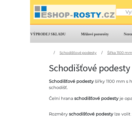
VÝPRODEJ SKLADU
Mřížové pororošty
Nere
/
Schodišťové podesty
/
Šířka 1100 m
Schodišťové podesty
Schodišťové podesty
šířky 1100 mm s 
schodišť.
Čelní hrana
schodišťové podesty
je opa
Rozměry
schodišťové podesty
lze voli