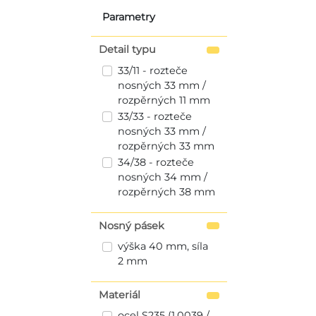
Parametry
Detail typu
33/11 - rozteče
nosných 33 mm /
rozpěrných 11 mm
33/33 - rozteče
nosných 33 mm /
rozpěrných 33 mm
34/38 - rozteče
nosných 34 mm /
rozpěrných 38 mm
Nosný pásek
výška 40 mm, síla
2 mm
Materiál
ocel S235 (1.0039 /