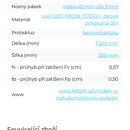
Nosný pásek
výška 40 mm, síla 3 mm
ocel S235 (1.0039 / ST37.2) - žárově
Materiál
zinkovaná (Zn)
Protiskluz
bez protiskluzu
Délka (mm)
1 200 mm
Šířka (mm)
300 mm
fv - průhyb při zatížení Fv (cm)
0,57
fp - průhyb při zatížení Fp (cm)
0,50
www.RODIF.cz/vyrobky-z-
www
rostu/schodistove-podesty
Související zboží