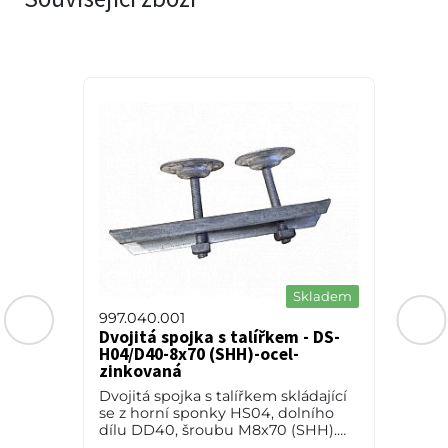
a
Skladem
997.040.001
Dvojitá spojka s talířkem - DS-
H04/D40-8x70 (SHH)-ocel-
zinkovaná
0
Dvojitá spojka s talířkem skládající
se z horní sponky HS04, dolního
dílu DD40, šroubu M8x70 (SHH).
Výrobním materiálem je ocel-