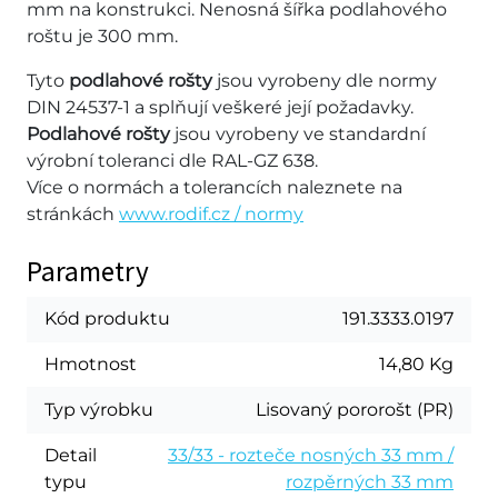
mm na konstrukci. Nenosná šířka podlahového
roštu je 300 mm.
Tyto
podlahové rošty
jsou vyrobeny dle normy
DIN 24537-1 a splňují veškeré její požadavky.
Podlahové rošty
jsou vyrobeny ve standardní
výrobní toleranci dle RAL-GZ 638.
Více o normách a tolerancích naleznete na
stránkách
www.rodif.cz / normy
Parametry
Kód produktu
191.3333.0197
Hmotnost
14,80 Kg
Typ výrobku
Lisovaný pororošt (PR)
Detail
33/33 - rozteče nosných 33 mm /
typu
rozpěrných 33 mm