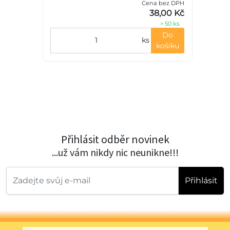
Cena bez DPH
PH
zinkovaná.
38,00 Kč
č
> 50 ks
Do
ks
košíku
Přihlásit odběr novinek
...už vám nikdy nic neunikne!!!
Přihlásit