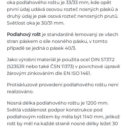
oka podlahového roštu je 33/33 mm, kde opět
první údaj udává osovou rozteč nosných pásků a
druhý údaj je pak osová rozteč nenosných prutů.
Světlost oka je 30/31 mm.
Podlahový rošt
je standardně lemovaný ze všech
stran páskem o síle nosného pásku, v tomto
případě se jedná o pásek 40/3.
Jako výrobní materiál je použita ocel DIN ST37.2
(S235JR nebo také ČSN 11373) v povrchové úpravě
žárovým zinkováním dle EN ISO 1461.
Protiskluzové provedení podlahového roštu není
realizováno.
Nosná délka podlahového roštu je 1200 mm.
Světlá vzdálenost podpor konstrukce pod
podlahovým roštem by měla být 1140 mm, jelikož
rošt by měl na každé straně nosné délky ležet 30