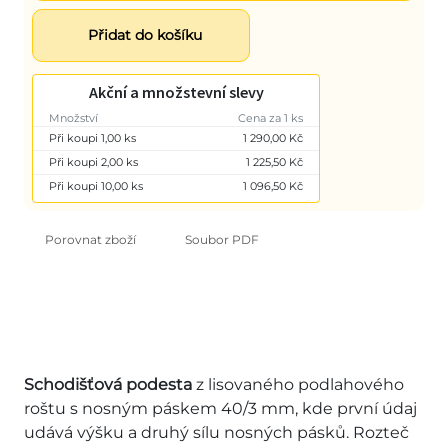
Přidat do košíku
Akční a množstevní slevy
Množství
Cena za 1 ks
Při koupi 1,00 ks
1 290,00 Kč
Při koupi 2,00 ks
1 225,50 Kč
Při koupi 10,00 ks
1 096,50 Kč
Porovnat zboží
Soubor PDF
Schodišťová podesta
z lisovaného podlahového
roštu s nosným páskem 40/3 mm, kde první údaj
udává výšku a druhý sílu nosných pásků. Rozteč