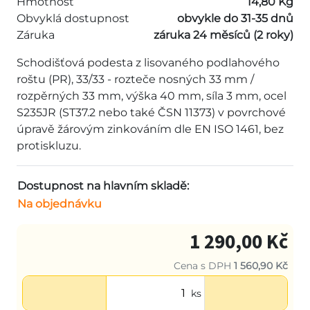
Hmotnost
14,80 Kg
Obvyklá dostupnost
obvykle do 31-35 dnů
Záruka
záruka 24 měsíců (2 roky)
Schodišťová podesta z lisovaného podlahového
roštu (PR), 33/33 - rozteče nosných 33 mm /
rozpěrných 33 mm, výška 40 mm, síla 3 mm, ocel
S235JR (ST37.2 nebo také ČSN 11373) v povrchové
úpravě žárovým zinkováním dle EN ISO 1461, bez
protiskluzu.
Dostupnost na hlavním skladě:
Na objednávku
1 290,00 Kč
Cena s DPH
1 560,90 Kč
ks