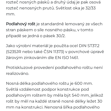
rozteč nosných pásků a druhý údaj je pak osová
rozteč nenosných prutů. Světlost oka je 32/33
mm.
Podlahový rošt
je standardně lemovaný ze všech
stran páskem o síle nosného pásku, v tomto
případě se jedná o pásek 30/2.
Jako výrobní materiál je použita ocel DIN ST37.2
(S235JR nebo také ČSN 11373) v povrchové úpravě
žárovým zinkováním dle EN ISO 1461.
Protiskluzové provedení podlahového roštu není
realizováno.
Nosná délka podlahového roštu je 600 mm.
Světlá vzdálenost podpor konstrukce pod
podlahovým roštem by měla být 540 mm, jelikož
rošt by měl na každé straně nosné délky ležet 30
mm na konstrukci. Nenosná šířka podlahového