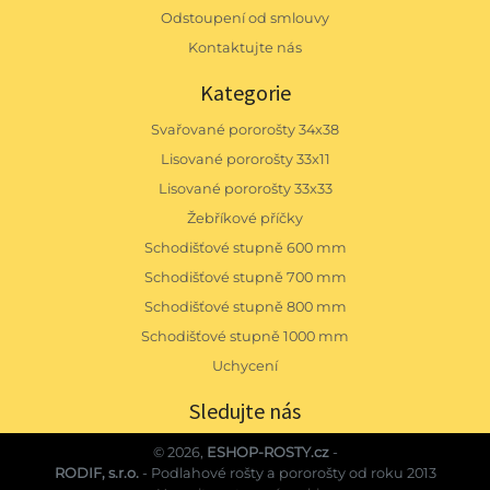
Odstoupení od smlouvy
Kontaktujte nás
Kategorie
Svařované pororošty 34x38
Lisované pororošty 33x11
Lisované pororošty 33x33
Žebříkové příčky
Schodišťové stupně 600 mm
Schodišťové stupně 700 mm
Schodišťové stupně 800 mm
Schodišťové stupně 1000 mm
Uchycení
Sledujte nás
© 2026,
ESHOP-ROSTY.cz
-
RODIF, s.r.o.
- Podlahové rošty a pororošty od roku 2013