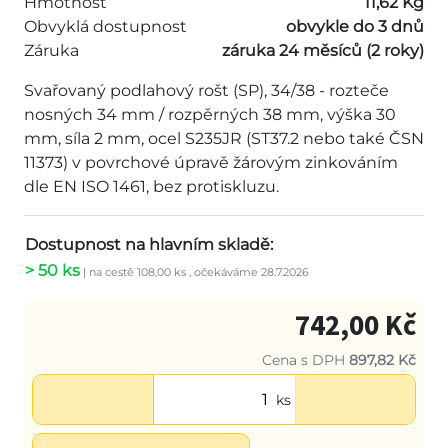
Hmotnost
11,62 Kg
Obvyklá dostupnost
obvykle do 3 dnů
Záruka
záruka 24 měsíců (2 roky)
Svařovaný podlahový rošt (SP), 34/38 - rozteče
nosných 34 mm / rozpěrných 38 mm, výška 30
mm, síla 2 mm, ocel S235JR (ST37.2 nebo také ČSN
11373) v povrchové úpravě žárovým zinkováním
dle EN ISO 1461, bez protiskluzu.
Dostupnost na hlavním skladě:
> 50 ks
| na cestě 108,00 ks
, očekáváme 28.7.2026
742,00 Kč
Cena s DPH
897,82 Kč
ks