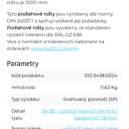
roštu je 1000 mm.
Tyto
podlahové rošty
jsou vyrobeny dle normy
DIN 24537-1 a splňují veškeré její požadavky.
Podlahové rošty
jsou vyrobeny ve standardní
výrobní toleranci dle RAL-GZ 638.
Více o normách a tolerancích naleznete na
stránkách
www.rodif.cz / normy
Parametry
Kód produktu
100.3438.0024
Hmotnost
11,62 Kg
Typ výrobku
Svařovaný pororošt (SP)
Detail
34/38 - rozteče nosných 34 mm /
typu
rozpěrných 38 mm
Nosný pásek
výška 30 mm, síla 2 mm