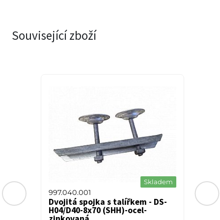
Související zboží
a
Skladem
997.040.001
Dvojitá spojka s talířkem - DS-
H04/D40-8x70 (SHH)-ocel-
zinkovaná