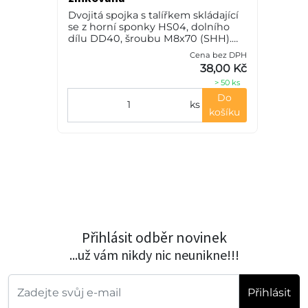
0
Dvojitá spojka s talířkem skládající
se z horní sponky HS04, dolního
dílu DD40, šroubu M8x70 (SHH).
Výrobním materiálem je ocel-
Cena bez DPH
PH
zinkovaná.
38,00 Kč
č
> 50 ks
Do
ks
košíku
Přihlásit odběr novinek
...už vám nikdy nic neunikne!!!
Přihlásit