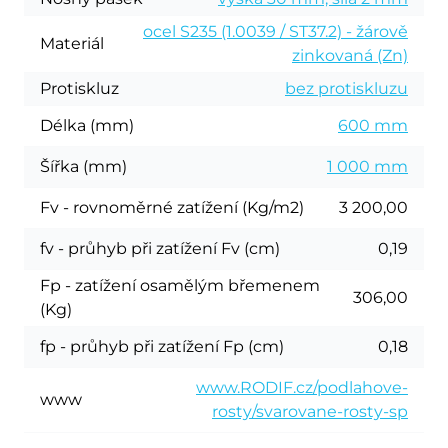
ocel S235 (1.0039 / ST37.2) - žárově
Materiál
zinkovaná (Zn)
Protiskluz
bez protiskluzu
Délka (mm)
600 mm
Šířka (mm)
1 000 mm
Fv - rovnoměrné zatížení (Kg/m2)
3 200,00
fv - průhyb při zatížení Fv (cm)
0,19
Fp - zatížení osamělým břemenem
306,00
(Kg)
fp - průhyb při zatížení Fp (cm)
0,18
www.RODIF.cz/podlahove-
www
rosty/svarovane-rosty-sp