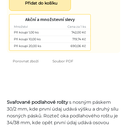
Přidat do košíku
Akční a množstevní slevy
Množství
Cena za 1 ks
Při koupi 1,00 ks
742,00 Kč
Při koupi 10,00 ks
719,74 Kč
Při koupi 20,00 ks
690,06 Kč
Porovnat zboží
Soubor PDF
Svařované podlahové rošty
s nosným páskem
30/2 mm, kde první údaj udává výšku a druhý sílu
nosných pásků. Rozteč oka podlahového roštu je
34/38 mm, kde opět první údaj udává osovou