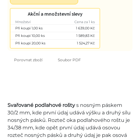
Akční a množstevní slevy
Množství
Cena za 1 ks
Při koupi 1,00 ks
1 639,00 Kč
Při koupi 10,00 ks
1 589,83 Kč
Při koupi 20,00 ks
1 524,27 Kč
Porovnat zboží
Soubor PDF
Svařované podlahové rošty
s nosným páskem
30/2 mm, kde první údaj udává výšku a druhý sílu
nosných pásků. Rozteč oka podlahového roštu je
34/38 mm, kde opět první údaj udává osovou
rozteč nosných pásků a druhý údaj je pak osová