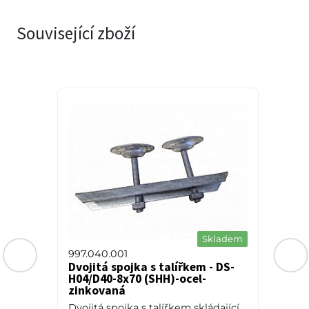
Související zboží
a
Skladem
997.040.001
Dvojitá spojka s talířkem - DS-
H04/D40-8x70 (SHH)-ocel-
zinkovaná
0
Dvojitá spojka s talířkem skládající