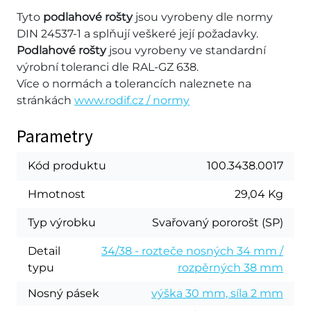
Tyto
podlahové rošty
jsou vyrobeny dle normy
DIN 24537-1 a splňují veškeré její požadavky.
Podlahové rošty
jsou vyrobeny ve standardní
výrobní toleranci dle RAL-GZ 638.
Více o normách a tolerancích naleznete na
stránkách
www.rodif.cz / normy
Parametry
Kód produktu
100.3438.0017
Hmotnost
29,04 Kg
Typ výrobku
Svařovaný pororošt (SP)
Detail
34/38 - rozteče nosných 34 mm /
typu
rozpěrných 38 mm
Nosný pásek
výška 30 mm, síla 2 mm