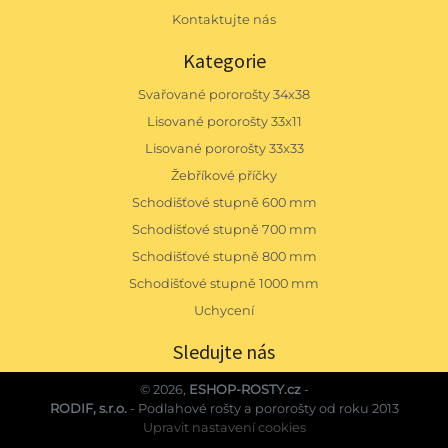
Kontaktujte nás
Kategorie
Svařované pororošty 34x38
Lisované pororošty 33x11
Lisované pororošty 33x33
Žebříkové příčky
Schodišťové stupně 600 mm
Schodišťové stupně 700 mm
Schodišťové stupně 800 mm
Schodišťové stupně 1000 mm
Uchycení
Sledujte nás
© 2026,
ESHOP-ROSTY.cz
-
RODIF, s.r.o.
- Podlahové rošty a pororošty od roku 2013
Upravit nastavení cookies