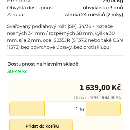
Hmotnost
29,04 Kg
Obvyklá dostupnost
obvykle do 3 dnů
Záruka
záruka 24 měsíců (2 roky)
Svařovaný podlahový rošt (SP), 34/38 - rozteče
nosných 34 mm / rozpěrných 38 mm, výška 30
mm, síla 2 mm, ocel S235JR (ST37.2 nebo také ČSN
11373) bez povrchové úpravy, bez protiskluzu.
Dostupnost na hlavním skladě:
30-49 ks
1 639,00 Kč
Cena s DPH
1 983,19 Kč
ks
Přidat do košíku