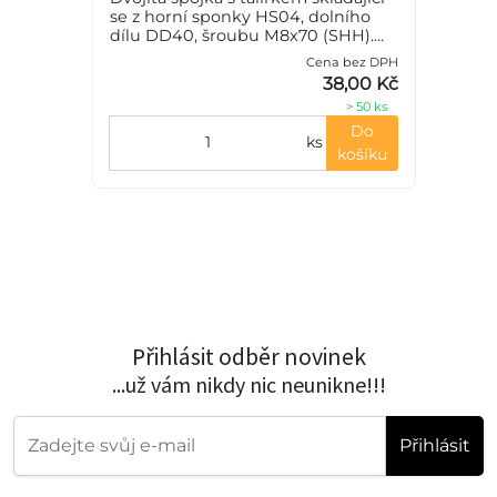
se z horní sponky HS04, dolního
dílu DD40, šroubu M8x70 (SHH).
Výrobním materiálem je ocel-
Cena bez DPH
PH
zinkovaná.
38,00 Kč
č
> 50 ks
Do
ks
košíku
Přihlásit odběr novinek
...už vám nikdy nic neunikne!!!
Přihlásit