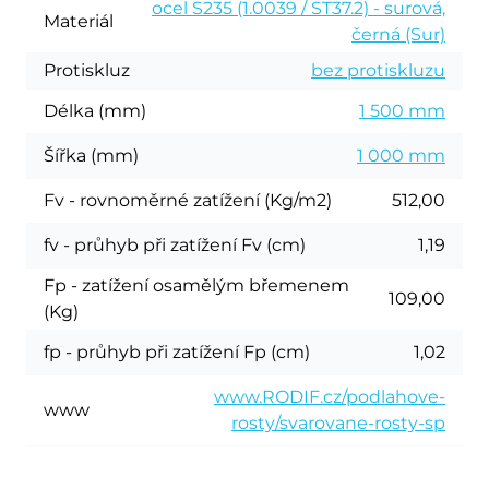
ocel S235 (1.0039 / ST37.2) - surová,
Materiál
černá (Sur)
Protiskluz
bez protiskluzu
Délka (mm)
1 500 mm
Šířka (mm)
1 000 mm
Fv - rovnoměrné zatížení (Kg/m2)
512,00
fv - průhyb při zatížení Fv (cm)
1,19
Fp - zatížení osamělým břemenem
109,00
(Kg)
fp - průhyb při zatížení Fp (cm)
1,02
www.RODIF.cz/podlahove-
www
rosty/svarovane-rosty-sp