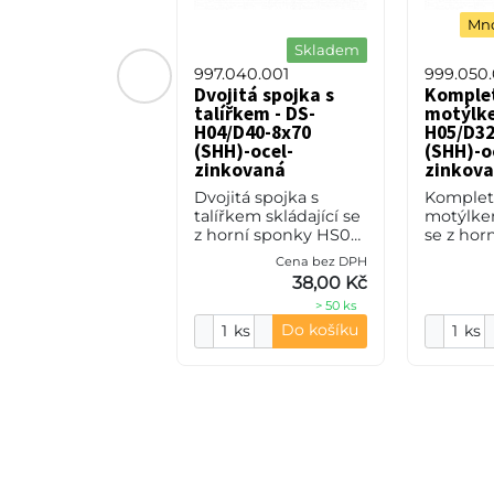
Množstevní sleva
Mno
Skladem
Skladem
030.001
997.040.001
999.050.
í sponka HS03 -
Dvojitá spojka s
Komplet
l-zinkovaná
talířkem - DS-
motýlke
H04/D40-8x70
H05/D32
řová horní spona
(SHH)-ocel-
(SHH)-o
oka 20 / 30 mm
zinkovaná
zinkov
Dvojitá spojka s
Kompletn
talířkem skládající se
motýlkem
z horní sponky HS04,
se z hor
dolního dílu DD40,
HS05, do
Cena bez DPH
Cena bez DPH
šroubu M8x70 (SHH).
DD32, š
38,00 Kč
10,00 Kč
Výrobním
(SHH). 
> 50 ks
> 50 ks
materiálem je ocel-
materiál
zinkovaná.
zinkovan
Do košíku
Do košíku
ks
ks
ks