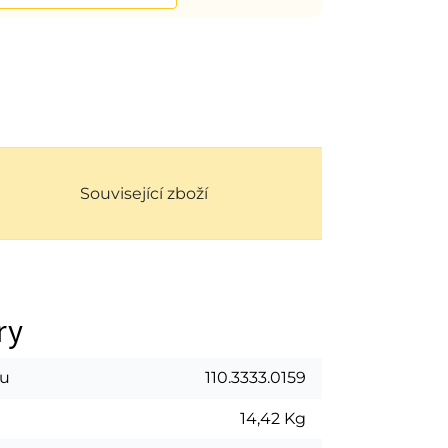
Související zboží
ry
tu
110.3333.0159
14,42 Kg