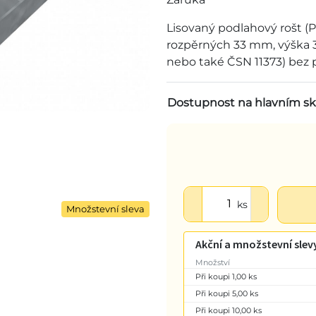
Lisovaný podlahový rošt (P
rozpěrných 33 mm, výška 3
nebo také ČSN 11373) bez p
Dostupnost na hlavním sk
ks
Množstevní sleva
Akční a množstevní slev
Množství
Při koupi 1,00 ks
Při koupi 5,00 ks
Při koupi 10,00 ks