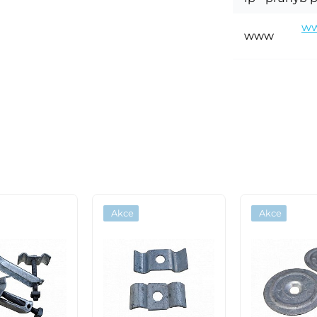
ww
www
Akce
Akce