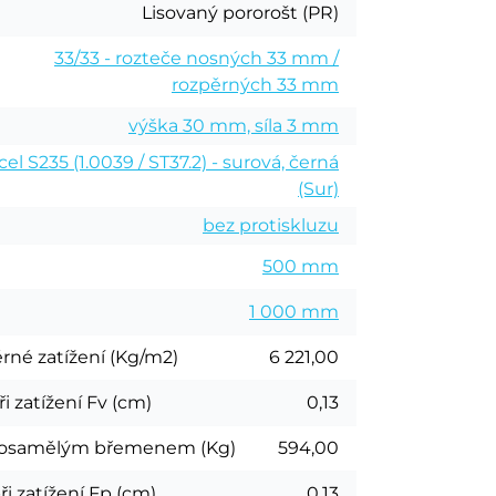
Lisovaný pororošt (PR)
33/33 - rozteče nosných 33 mm /
rozpěrných 33 mm
k
výška 30 mm, síla 3 mm
cel S235 (1.0039 / ST37.2) - surová, černá
(Sur)
bez protiskluzu
500 mm
1 000 mm
rné zatížení (Kg/m2)
6 221,00
ři zatížení Fv (cm)
0,13
ní osamělým břemenem (Kg)
594,00
ři zatížení Fp (cm)
0,13