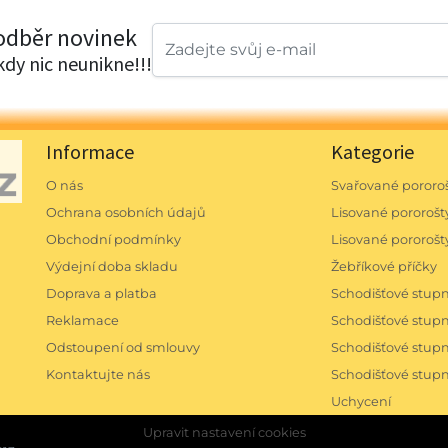
 odběr novinek
ikdy nic neunikne!!!
Informace
Kategorie
O nás
Svařované pororoš
Ochrana osobních údajů
Lisované pororošty
Obchodní podmínky
Lisované pororošt
Výdejní doba skladu
Žebříkové příčky
Doprava a platba
Schodišťové stu
Reklamace
Schodišťové stu
Odstoupení od smlouvy
Schodišťové stu
Kontaktujte nás
Schodišťové stup
Uchycení
Upravit nastavení cookies