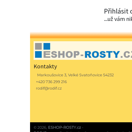
Přihlásit
...už vám n
Kontakty
Markoušovice 3, Velké Svatoňovice 54232
+420 736 299 216
rodif@rodif.cz
© 2026,
ESHOP-ROSTY.cz
-