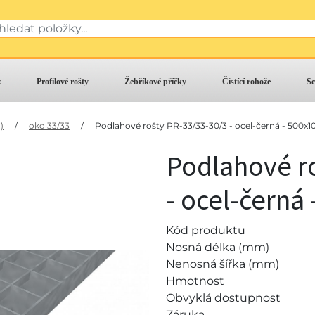
z
Profilové rošty
Žebříkové příčky
Čistící rohože
Sc
)
/
oko 33/33
/
Podlahové rošty PR-33/33-30/3 - ocel-černá - 500x1
Podlahové r
- ocel-černá
Kód produktu
Nosná délka (mm)
Nenosná šířka (mm)
Hmotnost
Obvyklá dostupnost
Záruka