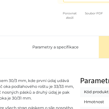
Porovnat
Soubor PDF
zboží
Parametry a specifikace
Paramet
em 30/3 mm, kde první údaj udává
eč oka podlahového roštu je 33/33 mm,
Kód produk
č nosných pásků a druhý údaj je pak
oka je 30/31 mm.
Hmotnost
ze všech stran páskem o síle nosného