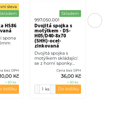
vní sleva
Množstevní s
Skladem
Skladem
Skl
997.050.001
991.040.001
ka HS86
Dvojitá spojka s
Horní sponka H
ovaná
motýlkem - DS-
- ocel-zinkova
H05/D40-8x70
ní spona
Talířová horní s
(SHH)-ocel-
-40mm
pro oko 30 mm s
zinkovaná
odtokem vody a
Dvojitá spojka s
protiskluzovou h
motýlkem skládající
částí
se z horní sponky
HS05, dolního dílu
na bez DPH
Cena bez DPH
Cena be
DD40, šroubu M8x70
10,00 Kč
36,00 Kč
10,
(SHH). Výrobním
> 50 ks
> 50 ks
> 
materiálem je ocel-
zinkovaná.
o košíku
Do košíku
Do ko
ks
ks