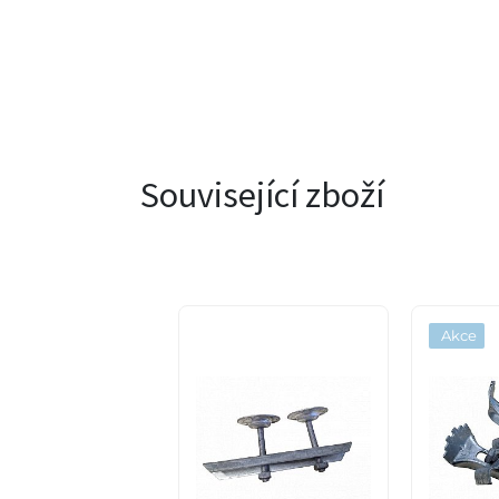
Související zboží
ce
Akce