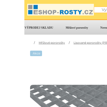
VÝPRODEJ SKLADU
Mřížové pororošty
Nere
/
Mřížové pororošty
/
Lisované pororošty (PR
Akce