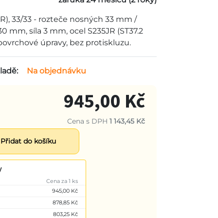
R), 33/33 - rozteče nosných 33 mm /
0 mm, síla 3 mm, ocel S235JR (ST37.2
ovrchové úpravy, bez protiskluzu.
ladě:
Na objednávku
945,00 Kč
Cena s DPH
1 143,45 Kč
Přidat do košíku
y
Cena za 1 ks
945,00 Kč
878,85 Kč
803,25 Kč