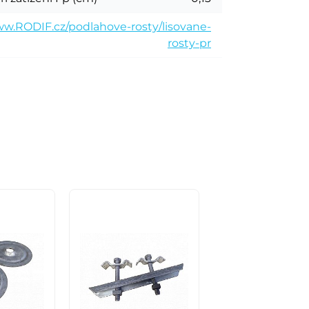
w.RODIF.cz/podlahove-rosty/lisovane-
rosty-pr
Akce