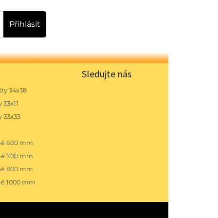
Přihlásit
Sledujte nás
ty 34x38
 33x11
y 33x33
pně 600 mm
pně 700 mm
pně 800 mm
ně 1000 mm