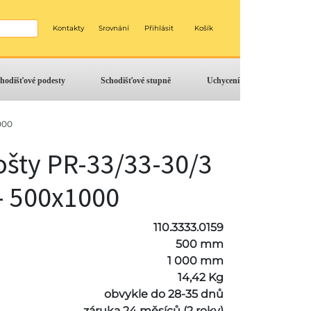
Kontakty
Srovnání
Přihlásit
Košík
hodišťové podesty
Schodišťové stupně
Uchycení
000
ošty PR-33/33-30/3
 - 500x1000
110.3333.0159
500 mm
1 000 mm
14,42 Kg
obvykle do 28-35 dnů
záruka 24 měsíců (2 roky)