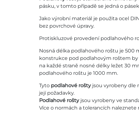
pásku, v tomto případě se jedná o pásek
Jako výrobní materiál je použita ocel DI
bez povrchové úpravy.
Protiskluzové provedení podlahového roš
Nosná délka podlahového roštu je 500 
konstrukce pod podlahovým roštem by m
na každé straně nosné délky ležet 30 m
podlahového roštu je 1000 mm.
Tyto
podlahové rošty
jsou vyrobeny dle 
její požadavky.
Podlahové rošty
jsou vyrobeny ve standa
Více o normách a tolerancích naleznete