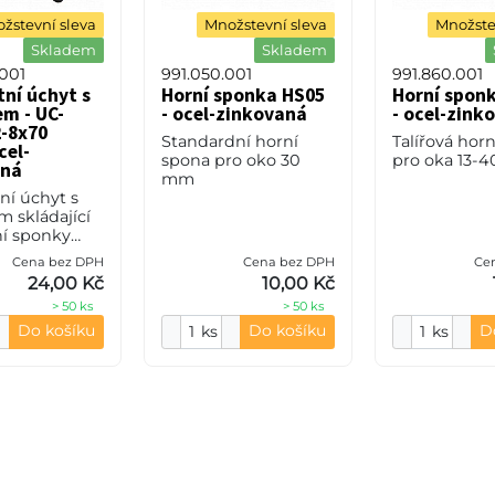
žstevní sleva
Množstevní sleva
Množste
Skladem
Skladem
001
991.050.001
991.860.001
ní úchyt s
Horní sponka HS05
Horní spon
m - UC-
- ocel-zinkovaná
- ocel-zink
-8x70
Standardní horní
Talířová hor
cel-
spona pro oko 30
pro oka 13
aná
mm
í úchyt s
 skládající
ní sponky
lního dílu
Cena bez DPH
Cena bez DPH
Ce
roubu M8x70
24,00 Kč
10,00 Kč
Výrobním
> 50 ks
> 50 ks
em je ocel-
á.
Do košíku
Do košíku
D
ks
ks