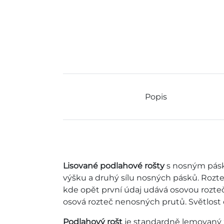
Popis
Lisované podlahové rošty
s nosným pásk
výšku a druhý sílu nosných pásků. Rozt
kde opět první údaj udává osovou rozte
osová rozteč nenosných prutů. Světlost 
Podlahový rošt
je standardně lemovaný 