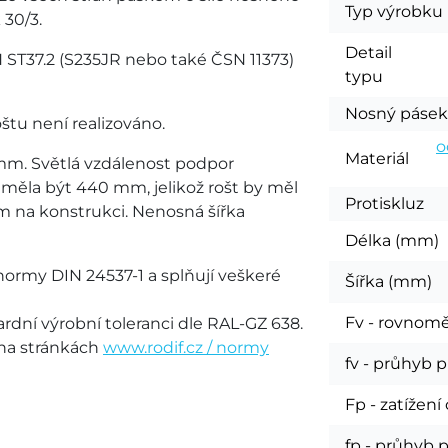
Typ výrobku
 30/3.
Detail
N ST37.2 (S235JR nebo také ČSN 11373)
typu
Nosný páse
tu není realizováno.
o
Materiál
mm. Světlá vzdálenost podpor
ěla být 440 mm, jelikož rošt by měl
Protiskluz
m na konstrukci. Nenosná šířka
Délka (mm)
normy DIN 24537-1 a splňují veškeré
Šířka (mm)
Fv - rovnomě
rdní výrobní toleranci dle RAL-GZ 638.
 na stránkách
www.rodif.cz / normy
fv - průhyb p
Fp - zatíže
fp - průhyb p