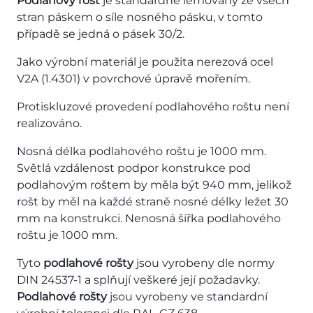
Podlahový rošt
je standardně lemovaný ze všech
stran páskem o síle nosného pásku, v tomto
případě se jedná o pásek 30/2.
Jako výrobní materiál je použita nerezová ocel
V2A (1.4301) v povrchové úpravě mořením.
Protiskluzové provedení podlahového roštu není
realizováno.
Nosná délka podlahového roštu je 1000 mm.
Světlá vzdálenost podpor konstrukce pod
podlahovým roštem by měla být 940 mm, jelikož
rošt by měl na každé straně nosné délky ležet 30
mm na konstrukci. Nenosná šířka podlahového
roštu je 1000 mm.
Tyto
podlahové rošty
jsou vyrobeny dle normy
DIN 24537-1 a splňují veškeré její požadavky.
Podlahové rošty
jsou vyrobeny ve standardní