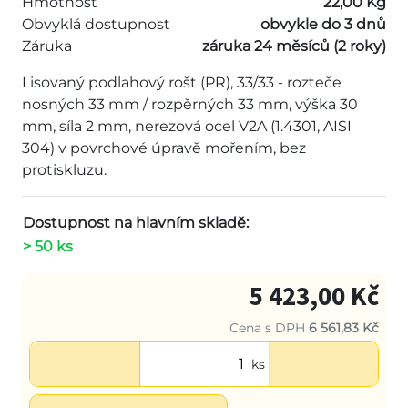
Hmotnost
22,00 Kg
Obvyklá dostupnost
obvykle do 3 dnů
Záruka
záruka 24 měsíců (2 roky)
Lisovaný podlahový rošt (PR), 33/33 - rozteče
nosných 33 mm / rozpěrných 33 mm, výška 30
mm, síla 2 mm, nerezová ocel V2A (1.4301, AISI
304) v povrchové úpravě mořením, bez
protiskluzu.
Dostupnost na hlavním skladě:
> 50 ks
5 423,00 Kč
Cena s DPH
6 561,83 Kč
ks