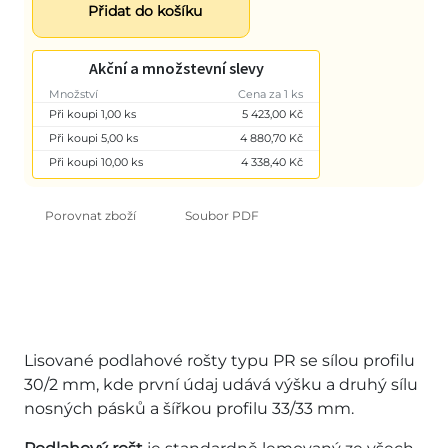
Přidat do košíku
Akční a množstevní slevy
Množství
Cena za 1 ks
Při koupi 1,00 ks
5 423,00 Kč
Při koupi 5,00 ks
4 880,70 Kč
Při koupi 10,00 ks
4 338,40 Kč
Porovnat zboží
Soubor PDF
Lisované podlahové rošty typu PR se sílou profilu
30/2 mm, kde první údaj udává výšku a druhý sílu
nosných pásků a šířkou profilu 33/33 mm.