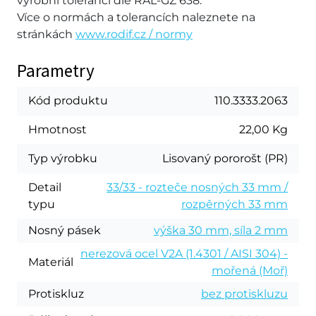
výrobní toleranci dle RAL-GZ 638.
Více o normách a tolerancích naleznete na
stránkách
www.rodif.cz / normy
Parametry
Kód produktu
110.3333.2063
Hmotnost
22,00 Kg
Typ výrobku
Lisovaný pororošt (PR)
Detail
33/33 - rozteče nosných 33 mm /
typu
rozpěrných 33 mm
Nosný pásek
výška 30 mm, síla 2 mm
nerezová ocel V2A (1.4301 / AISI 304) -
Materiál
mořená (Moř)
Protiskluz
bez protiskluzu