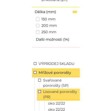
Délka (mm)
150 mm
200 mm
250 mm
Další možnosti (14)
VÝPRODEJ SKLADU
Mřížové pororošty
Svařované
pororošty (SP)
Lisované pororošty
(PR)
oko 22/22
oko 22/22