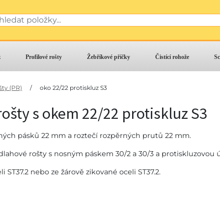
z
Profilové rošty
Žebříkové příčky
Čistící rohože
Sc
šty (PR)
/
oko 22/22 protiskluz S3
ošty s okem 22/22 protiskluz S3
sných pásků 22 mm a roztečí rozpěrných prutů 22 mm.
odlahové rošty s nosným páskem 30/2 a 30/3 a protiskluzovou 
i ST37.2 nebo ze žárově zikované oceli ST37.2.