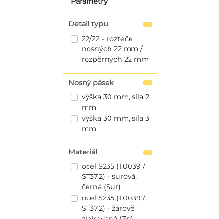
Parametry
Detail typu
22/22 - rozteče
nosných 22 mm /
rozpěrných 22 mm
Nosný pásek
výška 30 mm, síla 2
mm
výška 30 mm, síla 3
mm
Materiál
ocel S235 (1.0039 /
ST37.2) - surová,
černá (Sur)
ocel S235 (1.0039 /
ST37.2) - žárově
zinkovaná (Zn)