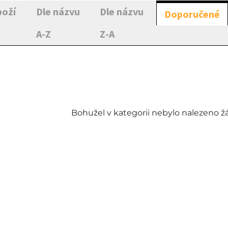
boží
Dle názvu
Dle názvu
Doporučené
A-Z
Z-A
Bohužel v kategorii nebylo nalezeno ž