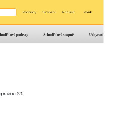
Kontakty
Srovnání
Přihlásit
Košík
hodišťové podesty
Schodišťové stupně
Uchycení
úpravou S3.