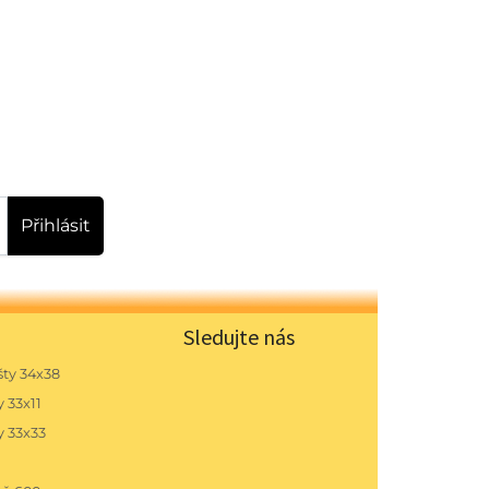
Přihlásit
Sledujte nás
ty 34x38
 33x11
y 33x33