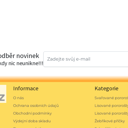
 odběr novinek
ikdy nic neunikne!!!
Informace
Kategorie
O nás
Svařované pororoš
Ochrana osobních údajů
Lisované pororošty
Obchodní podmínky
Lisované pororošt
Výdejní doba skladu
Žebříkové příčky