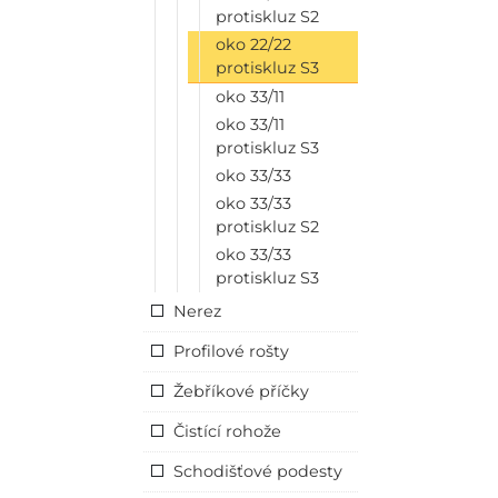
protiskluz S2
oko 22/22
protiskluz S3
oko 33/11
oko 33/11
protiskluz S3
oko 33/33
oko 33/33
protiskluz S2
oko 33/33
protiskluz S3
Nerez
Profilové rošty
Žebříkové příčky
Čistící rohože
Schodišťové podesty