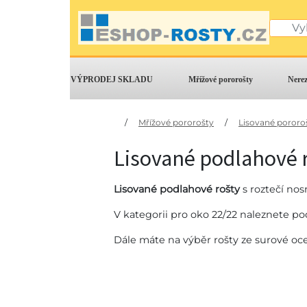
VÝPRODEJ SKLADU
Mřížové pororošty
Nere
/
Mřížové pororošty
/
Lisované pororo
Lisované podlahové r
Lisované podlahové rošty
s roztečí no
V kategorii pro oko 22/22 naleznete p
Dále máte na výběr rošty ze surové ocel