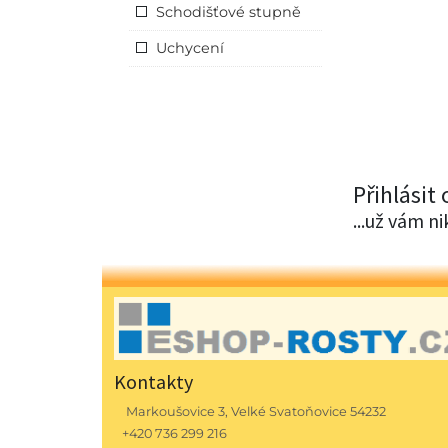
Schodišťové stupně
Uchycení
Přihlásit
...už vám n
Kontakty
Markoušovice 3, Velké Svatoňovice 54232
+420 736 299 216