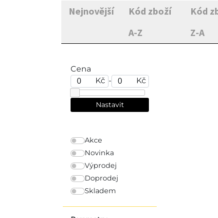
Nejnovější
Kód zboží
Kód z
A-Z
Z-A
Cena
Kč
-
Kč
Akce
Novinka
Výprodej
Doprodej
Skladem