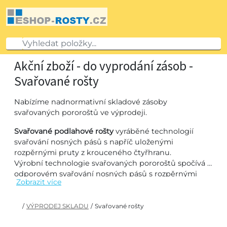
Akční zboží - do vyprodání zásob -
Svařované rošty
Nabízíme nadnormativní skladové zásoby
svařovaných pororoštů ve výprodeji.
Svařované podlahové rošty
vyráběné technologií
svařování nosných pásů s napříč uloženými
rozpěrnými pruty z krouceného čtyřhranu.
Výrobní technologie svařovaných pororoštů spočívá v
odporovém svařování nosných pásů s rozpěrnými
Zobrazit více
pruty pod tlakem ve všech bodech jejich vzájemného
styku. Výsledkem je konstrukce pororoštu vhodná
pro vysoká zatížení a odolná vůči deformacím.
/
VÝPRODEJ SKLADU
/
Svařované rošty